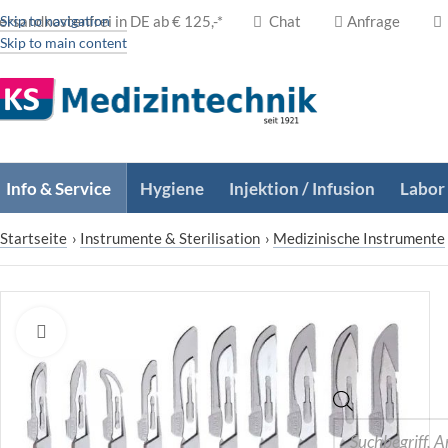
ersandkostenfrei in DE ab € 125,-*
Skip to navigation
Chat
Anfrage
Skip to main content
Info & Service
Hygiene
Injektion / Infusion
Labor
Startseite
›
Instrumente & Sterilisation
›
Medizinische Instrumente
Zum Vergrößern klicken