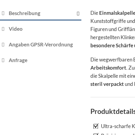
Die
Einmalskalpell
Beschreibung
Kunststoffgriffe un
Video
Figuren und Grifflä
hergestellten Klink
Angaben GPSR-Verordnung
besondere Schärfe 
Die wegwerfbaren E
Anfrage
Arbeitskomfort
. Z
die Skalpelle mit ei
steril verpackt
und 
Produktdetail
Ultra-scharfe K