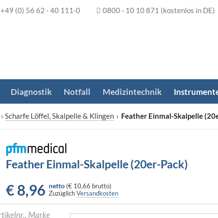
+49 (0) 56 62 - 40 111-0
0800 - 10 10 871
(kostenlos in DE)
Diagnostik
Notfall
Medizintechnik
Instrument
›
Scharfe Löffel, Skalpelle & Klingen
›
Feather Einmal-Skalpelle (20
Feather Einmal-Skalpelle (20er-Pack)
€
8,96
netto
(
€ 10,66
brutto)
Zuzüglich
Versandkosten