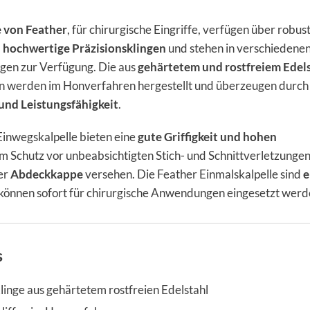
e von Feather
, für chirurgische Eingriffe, verfügen über robus
d
hochwertige Präzisionsklingen
und stehen in verschiedene
ngen zur Verfügung. Die aus
gehärtetem und rostfreiem Edel
en werden im Honverfahren hergestellt und überzeugen durch
und Leistungsfähigkeit
.
inwegskalpelle bieten eine
gute Griffigkeit und hohen
um Schutz vor unbeabsichtigten Stich- und Schnittverletzungen
ner
Abdeckkappe
versehen. Die Feather Einmalskalpelle sind
e
können sofort für chirurgische Anwendungen eingesetzt werd
s
linge aus gehärtetem rostfreien Edelstahl