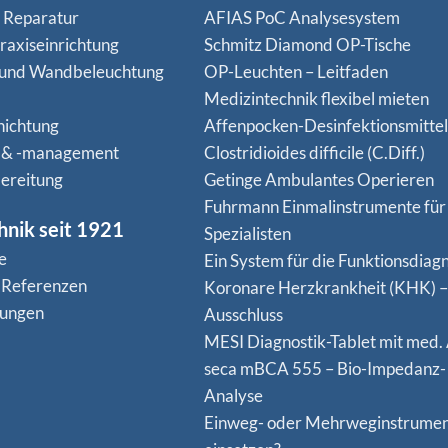
n Reparatur
AFIAS PoC Analysesystem
raxiseinrichtung
Schmitz Diamond OP-Tische
 und Wandbeleuchtung
OP-Leuchten – Leitfaden
Medizintechnik flexibel mieten
hichtung
Affenpocken-Desinfektionsmittel
 & -management
Clostridioides difficile (C.Diff.)
ereitung
Getinge Ambulantes Operieren
Fuhrmann Einmalinstrumente für
hnik seit 1921
Spezialisten
e
Ein System für die Funktionsdiagn
 Referenzen
Koro­nare Herz­krank­heit (KHK) –
nungen
Ausschluss
MESI Diagnostik-Tablet mit med.
seca mBCA 555 – Bio-Impedanz-
Analyse
Einweg- oder Mehrweginstrume