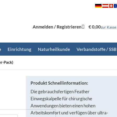
Anmelden / Registrieren
€
0,00
zur Kasse
e
Einrichtung
Naturheilkunde
Verbandstoffe / SSB
er-Pack)
Produkt Schnellinformation:
Die gebrauchsfertigen Feather
Einwegskalpelle für chirurgische
Anwendungen bieten einen hohen
Arbeitskomfort und verfügen über ultra-