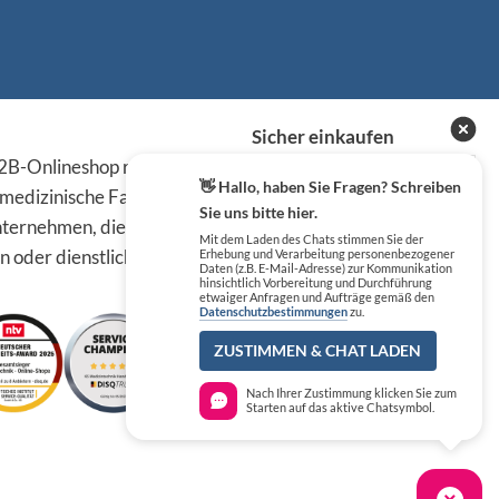
Sicher einkaufen
B-Onlineshop richten sich
👋 Hallo, haben Sie Fragen? Schreiben
 medizinische Fachkreise,
Sie uns bitte hier.
ternehmen, die die
Mit dem Laden des Chats stimmen Sie der
n oder dienstlichen Tätigkeit
Erhebung und Verarbeitung personenbezogener
Daten (z.B. E-Mail-Adresse) zur Kommunikation
hinsichtlich Vorbereitung und Durchführung
etwaiger Anfragen und Aufträge gemäß den
Datenschutzbestimmungen
zu.
ZUSTIMMEN & CHAT LADEN
Nach Ihrer Zustimmung klicken Sie zum
Starten auf das aktive Chatsymbol.