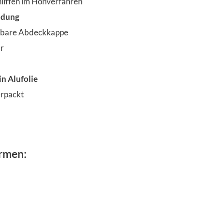
hliffen im Honverfahren
ndung
rnbare Abdeckkappe
r
in Alufolie
erpackt
rmen: