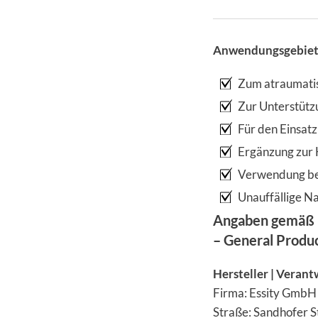
Anwendungsgebiet
Zum atraumatis
Zur Unterstütz
Für den Einsat
Ergänzung zur
Verwendung be
Unauffällige N
Angaben gemäß 
– General Produ
Hersteller | Verant
Firma: Essity GmbH
Straße: Sandhofer 