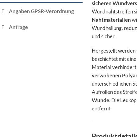
sicheren Wundvers
Angaben GPSR-Verordnung
Wundnahtstreifen si
Nahtmaterialien
wi
Anfrage
Wundheilung, reduz
und sicher.
Hergestellt werden
beschichtet mit ein
Material verhindert
verwobenen Polya
unterschiedlichen S
Aufrollen des Strei
Wunde
. Die Leukop
entfernt.
Produktdetail