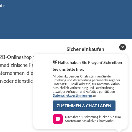
nte
Sicher einkaufen
B-Onlineshop richten sich
👋 Hallo, haben Sie Fragen? Schreiben
 medizinische Fachkreise,
Sie uns bitte hier.
ternehmen, die die
Mit dem Laden des Chats stimmen Sie der
n oder dienstlichen Tätigkeit
Erhebung und Verarbeitung personenbezogener
Daten (z.B. E-Mail-Adresse) zur Kommunikation
hinsichtlich Vorbereitung und Durchführung
etwaiger Anfragen und Aufträge gemäß den
Datenschutzbestimmungen
zu.
ZUSTIMMEN & CHAT LADEN
Nach Ihrer Zustimmung klicken Sie zum
Starten auf das aktive Chatsymbol.