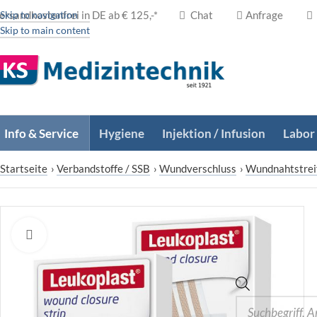
ersandkostenfrei in DE ab € 125,-*
Skip to navigation
Chat
Anfrage
Skip to main content
Info & Service
Hygiene
Injektion / Infusion
Labor
Startseite
›
Verbandstoffe / SSB
›
Wundverschluss
›
Wundnahtstrei
Zum Vergrößern klicken