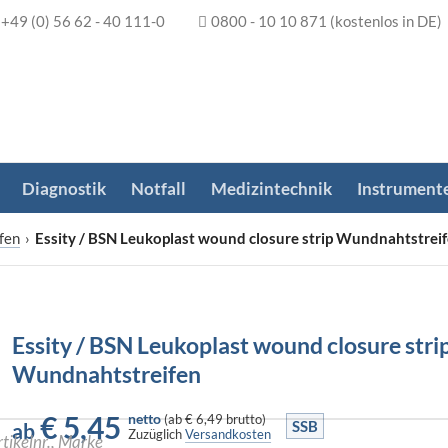
+49 (0) 56 62 - 40 111-0
0800 - 10 10 871
(kostenlos in DE)
Diagnostik
Notfall
Medizintechnik
Instrument
fen
›
Essity / BSN Leukoplast wound closure strip Wundnahtstrei
Essity / BSN Leukoplast wound closure stri
Wundnahtstreifen
€
5,45
netto
(
ab
€ 6,49
brutto)
SSB
ab
Zuzüglich
Versandkosten