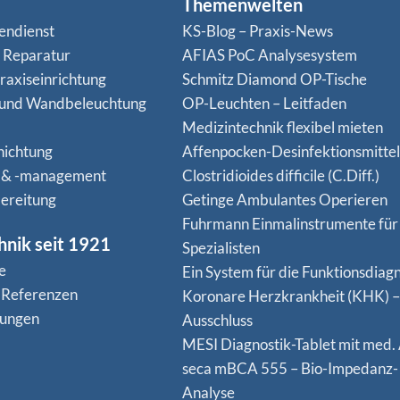
Themenwelten
endienst
KS-Blog – Praxis-News
n Reparatur
AFIAS PoC Analysesystem
raxiseinrichtung
Schmitz Diamond OP-Tische
 und Wandbeleuchtung
OP-Leuchten – Leitfaden
Medizintechnik flexibel mieten
hichtung
Affenpocken-Desinfektionsmittel
 & -management
Clostridioides difficile (C.Diff.)
ereitung
Getinge Ambulantes Operieren
Fuhrmann Einmalinstrumente für
hnik seit 1921
Spezialisten
e
Ein System für die Funktionsdiagn
 Referenzen
Koro­nare Herz­krank­heit (KHK) –
nungen
Ausschluss
MESI Diagnostik-Tablet mit med.
seca mBCA 555 – Bio-Impedanz-
Analyse