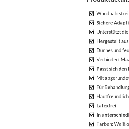
Wundnahtstreif
Sichere Adapt
Unterstützt di
Hergestellt au
Dünnes und feu
Verhindert Ma
Passt sich den
Mit abgerundet
Für Behandlung
Hautfreundlich
Latexfrei
In unterschied
Farben: Weiß o