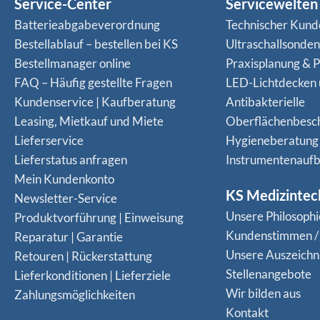
Service-Center
Servicewelten
Batterieabgabeverordnung
Technischer Kund
Bestellablauf – bestellen bei KS
Ultraschallsonde
Bestellmanager online
Praxisplanung & P
FAQ – Häufig gestellte Fragen
LED-Lichtdecken
Kundenservice | Kaufberatung
Antibakterielle
Leasing, Mietkauf und Miete
Oberflächenbesc
Lieferservice
Hygieneberatung
Lieferstatus anfragen
Instrumentenaufb
Mein Kundenkonto
KS Medizintec
Newsletter-Service
Unsere Philosophi
Produktvorführung | Einweisung
Kundenstimmen /
Reparatur | Garantie
Unsere Auszeich
Retouren | Rückerstattung
Stellenangebote
Lieferkonditionen | Lieferziele
Wir bilden aus
Zahlungsmöglichkeiten
Kontakt