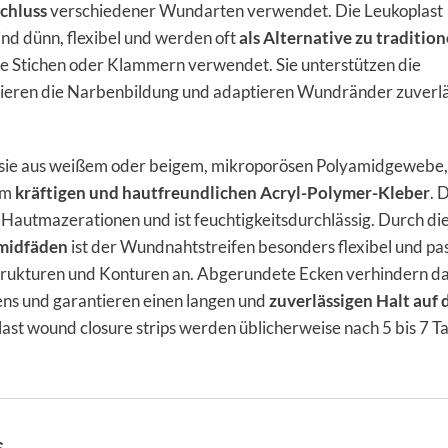
chluss
verschiedener Wundarten verwendet. Die Leukoplast
nd dünn, flexibel und werden oft
als Alternative zu tradition
e Stichen oder Klammern verwendet. Sie unterstützen die
ieren die Narbenbildung und adaptieren Wundränder zuverlä
 sie aus weißem oder beigem, mikroporösen Polyamidgewebe,
em
kräftigen und hautfreundlichen Acryl-Polymer-Kleber
. 
 Hautmazerationen und ist feuchtigkeitsdurchlässig. Durch di
midfäden
ist der Wundnahtstreifen besonders flexibel und pas
trukturen und Konturen an. Abgerundete Ecken verhindern d
fens und garantieren einen langen und
zuverlässigen Halt auf 
last wound closure strips werden üblicherweise nach 5 bis 7 T
s