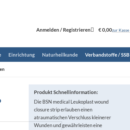
Anmelden / Registrieren
€
0,00
zur Kasse
e
Einrichtung
Naturheilkunde
Verbandstoffe / SSB
fen
Produkt Schnellinformation:
p
Die BSN medical Leukoplast wound
closure strip erlauben einen
atraumatischen Verschluss kleinerer
Wunden und gewährleisten eine