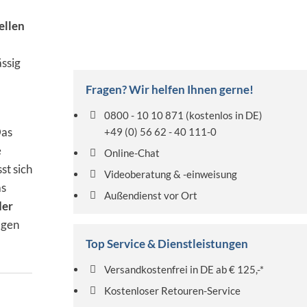
ellen
ssig
Fragen? Wir helfen Ihnen gerne!
0800 - 10 10 871
(kostenlos in DE)
Das
+49 (0) 56 62 - 40 111-0
e
Online-Chat
st sich
Videoberatung & -einweisung
as
Außendienst vor Ort
der
agen
Top Service & Dienstleistungen
Versandkostenfrei in DE ab € 125,-*
Kostenloser Retouren-Service