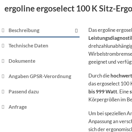
ergoline ergoselect 100 K Sitz-Er
Das ergoline ergosel
Beschreibung
Leistungsdiagnosti
Technische Daten
drehzahlunabhängig
Wirbelstrombremse a
Dokumente
geeignet und verfüg
Durch die
hochwert
Angaben GPSR-Verordnung
das ergoselect 100
Passend dazu
bis 999 Watt
. Eine
s
Körpergrößen im Be
Anfrage
Um bei speziellen A
Anpassung an versch
sich der ergonomis