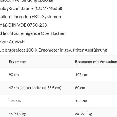
nalog-Schnittstelle (COM-Modul)
 allen führenden EKG-Systemen
emäß DIN VDE 0750-238
d leicht zu reinigende Oberflächen
n zur Auswahl
1 x ergoselect 100 K Ergometer in gewählter Ausführung
Ergometer
Ergometer mit Verpacku
90 cm
107 cm
42 cm (Lenkerbreite ca. 53,5 cm)
60 cm
135 cm
146 cm
ca. 74,5 kg
ca. 92,5 kg