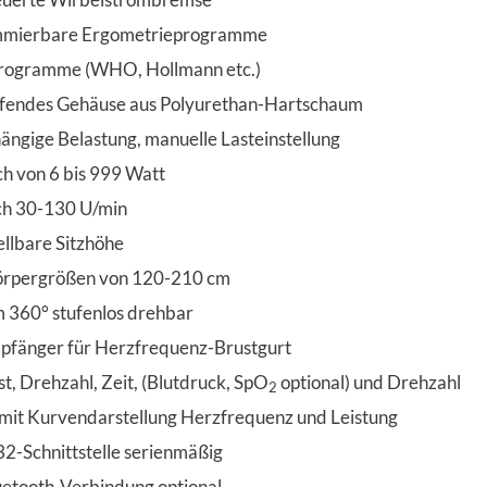
ammierbare Ergometrieprogramme
programme (WHO, Hollmann etc.)
endes Gehäuse aus Polyurethan-Hartschaum
ngige Belastung, manuelle Lasteinstellung
ch von 6 bis 999 Watt
ch 30-130 U/min
ellbare Sitzhöhe
Körpergrößen von 120-210 cm
 360° stufenlos drehbar
mpfänger für Herzfrequenz-Brustgurt
t, Drehzahl, Zeit, (Blutdruck, SpO
optional) und Drehzahl
2
 mit Kurvendarstellung Herzfrequenz und Leistung
2-Schnittstelle serienmäßig
etooth-Verbindung optional