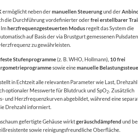
K
ermöglicht neben der
manuellen Steuerung
und der
Anbin
h die Durchführung vordefinierter oder
frei erstellbarer Tra
. Im
herzfrequenzgesteuerten Modus
regelt das System die
utomatisch auf Basis der via Brustgurt gemessenen Pulsdaten
-Herzfrequenz zu gewährleisten.
 feste Stufenprogramme
(z. B. WHO, Hollmann),
10 frei
Ergometrieprogramme
sowie eine
manuelle Belastungssteu
stellt in Echtzeit alle relevanten Parameter wie Last, Drehzah
lich optionaler Messwerte für Blutdruck und SpO
. Zusätzlich
2
gs- und Herzfrequenzkurven abgebildet, während eine separa
e Drehzahl informiert.
nschaum gefertigte Gehäuse wirkt
geräuschdämpfend
und bes
eißresistente sowie reinigungsfreundliche Oberfläche.