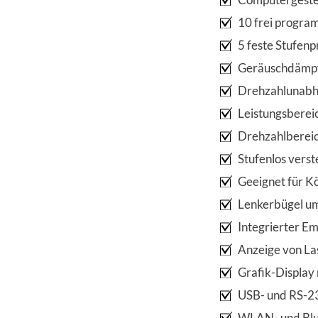
10 frei progr
5 feste Stufen
Geräuschdämpf
Drehzahlunabhä
Leistungsberei
Drehzahlberei
Stufenlos verst
Geeignet für 
Lenkerbügel um
Integrierter E
Anzeige von Las
Grafik-Display
USB- und RS-23
WLAN- und Blu