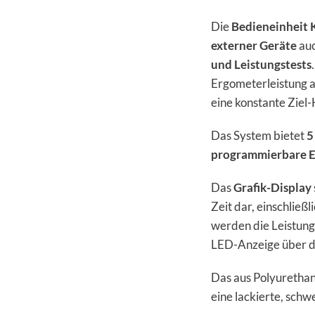
Die
Bedieneinheit 
externer Geräte
auc
und Leistungstests
Ergometerleistung a
eine konstante Ziel
Das System bietet
5
programmierbare 
Das
Grafik-Display
Zeit dar, einschließ
werden die Leistun
LED-Anzeige über di
Das aus Polyuretha
eine lackierte, schw