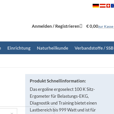
Anmelden / Registrieren
€
0,00
zur Kasse
e
Einrichtung
Naturheilkunde
Verbandstoffe / SSB
Produkt Schnellinformation:
Das ergoline ergoselect 100 K Sitz-
Ergometer für Belastungs-EKG,
Diagnostik und Training bietet einen
Lastbereich bis 999 Watt und ist für