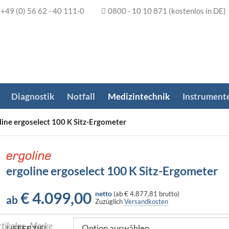
+49 (0) 56 62 - 40 111-0
0800 - 10 10 871
(kostenlos in DE)
Diagnostik
Notfall
Medizintechnik
Instrument
line ergoselect 100 K Sitz-Ergometer
ergoline ergoselect 100 K Sitz-Ergometer
€
4.099,00
netto
(
ab
€ 4.877,81
brutto)
ab
Zuzüglich
Versandkosten
LIEFERZIEL