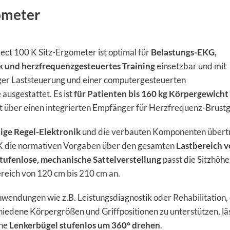
gometer
ect 100 K Sitz-Ergometer ist optimal für
Belastungs-EKG,
k und herzfrequenzgesteuertes Training
einsetzbar und mit
er Laststeuerung und einer computergesteuerten
usgestattet. Es ist
für Patienten bis 160 kg Körpergewicht
t über einen integrierten Empfänger für Herzfrequenz-Brustg
ige Regel-Elektronik
und die verbauten Komponenten übertr
 K die normativen Vorgaben über den gesamten
Lastbereich v
tufenlose, mechanische Sattelverstellung
passt die Sitzhöhe
reich von 120 cm bis 210 cm an.
nwendungen wie z.B. Leistungsdiagnostik oder Rehabilitation, 
iedene Körpergrößen und Griffpositionen zu unterstützen, lä
che
Lenkerbügel stufenlos um 360° drehen
.