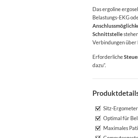
Das ergoline ergose
Belastungs-EKG ode
Anschlussmöglichk
Schnittstelle
stehen
Verbindungen über
Erforderliche
Steuer
dazu”.
Produktdetail
Sitz-Ergometer
Optimal für Be
Maximales Pat
Computergeste