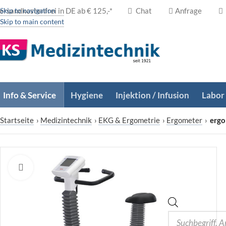
ersandkostenfrei in DE ab € 125,-*
Skip to navigation
Chat
Anfrage
Skip to main content
Info & Service
Hygiene
Injektion / Infusion
Labor
Startseite
›
Medizintechnik
›
EKG & Ergometrie
›
Ergometer
›
ergo
Zum Vergrößern klicken