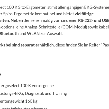
lect 100 K Sitz-Ergometer ist mit allen gängigen EKG-Systeme
r Spiro-Ergometrie kompatibel und bietet
vielfältige
eiten
. Neben der serienmäßig vorhandenen
RS-232- und US
 optional eine Analog-Schnittstelle (COM-Modul) sowie kabel
Bluetooth
und
WLAN
zur Auswahl.
kabel sind separat erhältlich
, diese finden Sie im Reiter “Pa
s
 ergoselect 100 K von ergoline
lastungs-EKG, Diagnostik und Training
ientengewicht 160 kg
uerte Wirbelstrombremse