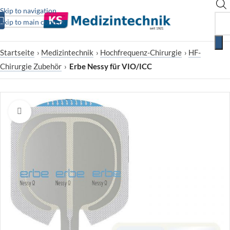
Skip to navigation
Skip to main content
Startseite
›
Medizintechnik
›
Hochfrequenz-Chirurgie
›
HF-
Chirurgie Zubehör
›
Erbe Nessy für VIO/ICC
Zum Vergrößern klicken