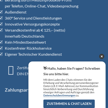
per Telefon, Online-Chat, Videobesprechung
Außendienst
360° Service und Dienstleistungen
Innovative Versorgungskonzepte
Versandkostenfrei ab € 125,– (netto)
innerhalb Deutschlands
Kein Mindestbestellwert
Kostenfreier Rückholservice
Eigener Technischer Kundendienst
Zertifiziertes QM-System
👋 Hallo, haben Sie Fragen? Schreiben
DIN EN ISO 13485
Sie uns bitte hier.
Mit dem Laden des Chats stimmen Sie der
Erhebung und Verarbeitung personenbezogener
Daten (z.B. E-Mail-Adresse) zur Kommunikation
Zahlungsarten
hinsichtlich Vorbereitung und Durchführung
etwaiger Anfragen und Aufträge gemäß den
Datenschutzbestimmungen
zu.
ZUSTIMMEN & CHAT LADEN