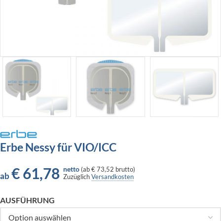
Erbe Nessy für VIO/ICC
€
61,78
netto
(
ab
€ 73,52
brutto)
ab
Zuzüglich
Versandkosten
AUSFÜHRUNG