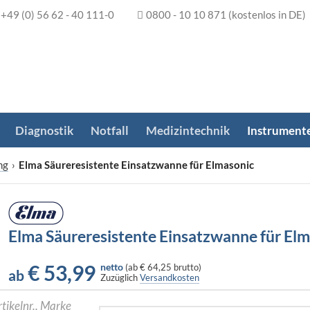
+49 (0) 56 62 - 40 111-0
0800 - 10 10 871
(kostenlos in DE)
Diagnostik
Notfall
Medizintechnik
Instrument
ng
›
Elma Säureresistente Einsatzwanne für Elmasonic
Elma Säureresistente Einsatzwanne für El
€
53,99
netto
(
ab
€ 64,25
brutto)
ab
Zuzüglich
Versandkosten