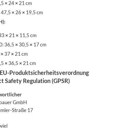
,5
×
24
×
21 cm
. 47,5
×
26
×
19,5 cm
H):
 33
×
21
×
11,5 cm
0: 36,5
×
30,5
×
17 cm
9
×
37
×
21 cm
,5
×
36,5
×
21 cm
EU-Produktsicherheitsverordnung
ct Safety Regulation (GPSR)
wortlicher
dbauer GmbH
imler-Straße 17
wiel