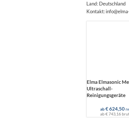
Land: Deutschland
Kontakt: info@elma
Elma Elmasonic M
Ultraschall-
Reinigungsgeräte
€
624,50
ab
n
ab
€ 743,16
bru