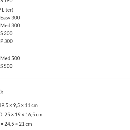
 S 180
 Liter)
c Easy 300
c Med 300
 S 300
 P 300
c Med 500
 S 500
):
19,5
×
9,5
×
11 cm
0: 25
×
19
×
16,5 cm
7
×
24,5
×
21 cm