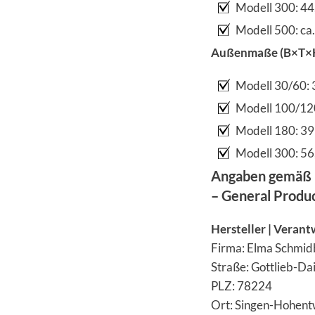
Modell 300: 44
Modell 500: ca
Außenmaße (B×T×
Modell 30/60:
Modell 100/12
Modell 180: 3
Modell 300: 56
Angaben gemäß 
– General Produ
Hersteller | Verant
Firma: Elma Schmi
Straße: Gottlieb-Da
PLZ: 78224
Ort: Singen-Hohent