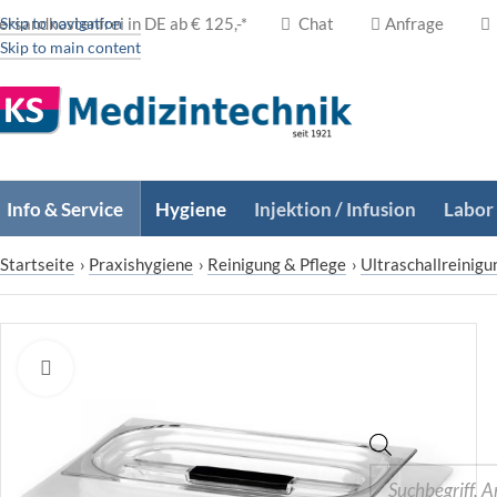
ersandkostenfrei in DE ab € 125,-*
Skip to navigation
Chat
Anfrage
Skip to main content
Info & Service
Hygiene
Injektion / Infusion
Labor
Startseite
›
Praxishygiene
›
Reinigung & Pflege
›
Ultraschallreinigu
Zum Vergrößern klicken