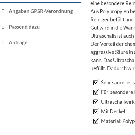
eine besondere Rein
Angaben GPSR-Verordnung
Aus Polypropylen be
Reiniger befüllt und
Passend dazu
Gut wird in die Wan
Ultraschalls ist au
Anfrage
Der Vorteil der che
aggressive Säure in
kann. Das Ultraschal
befüllt. Dadurch wir
Sehr säureresis
Für besondere 
Ultraschallwir
Mit Deckel
Material: Poly