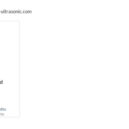
-ultrasonic.com
ed
etto
tto