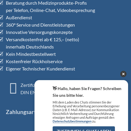
Beratung durch Medizinprodukte-Profis
per Telefon, Online-Chat, Videobesprechung
Außendienst
360° Service und Dienstleistungen
Innovative Versorgungskonzepte
Versandkostenfrei ab € 125,– (netto)
innerhalb Deutschlands
Kein Mindestbestellwert
Kostenfreier Rückholservice
Eigener Technischer Kundendienst
Zertifiziertes QM-System
👋 Hallo, haben Sie Fragen? Schreiben
DIN EN ISO 13485
Sie uns bitte hier.
Mit dem Laden des Chats stimmen Sie der
Erhebung und Verarbeitung personenbezogener
Daten (z.B. E-Mail-Adresse) zur Kommunikation
Zahlungsarten
hinsichtlich Vorbereitung und Durchführung
etwaiger Anfragen und Aufträge gemäß den
Datenschutzbestimmungen
zu.