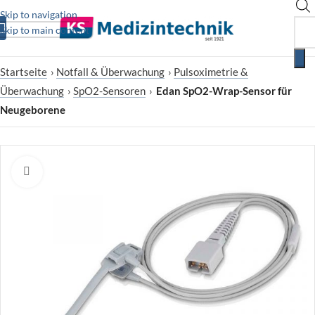
Skip to navigation
Skip to main content
Startseite
›
Notfall & Überwachung
›
Pulsoximetrie &
Überwachung
›
SpO2-Sensoren
›
Edan SpO2-Wrap-Sensor für
Neugeborene
Zum Vergrößern klicken