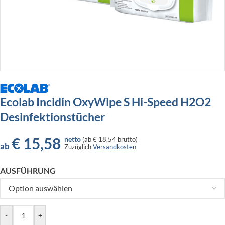
Ecolab Incidin OxyWipe S Hi-Speed H2O2
Desinfektionstücher
€
15,58
netto
(
ab
€ 18,54
brutto)
ab
Zuzüglich
Versandkosten
AUSFÜHRUNG
-
+