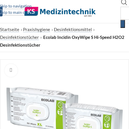
Skip to navigation
Skip to main content
Startseite
›
Praxishygiene
›
Desinfektionsmittel
›
Desinfektionstücher
›
Ecolab Incidin OxyWipe S Hi-Speed H2O2
Desinfektionstücher
Zum Vergrößern klicken