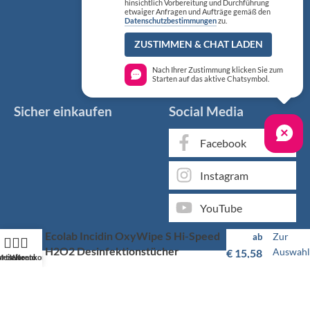
hinsichtlich Vorbereitung und Durchführung
etwaiger Anfragen und Aufträge gemäß den
Datenschutzbestimmungen
zu.
ZUSTIMMEN & CHAT LADEN
Nach Ihrer Zustimmung klicken Sie zum
Starten auf das aktive Chatsymbol.
Sicher einkaufen
Social Media
Facebook
Instagram
YouTube
Ecolab Incidin OxyWipe S Hi-Speed
Zur
ab
H2O2 Desinfektionstücher
Auswahl
€
15,58
artseite
Mein Konto
Warenkorb
Markenqualität kaufen Sie günstig bei KS Medizintechnik
Als medizinischer Fachgroßhandel bieten wir Ihnen, neben
unserem individuellen Service, über 50.000 Artikel von