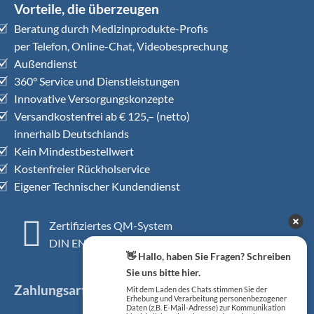
Vorteile, die überzeugen
Beratung durch Medizinprodukte-Profis
per Telefon, Online-Chat, Videobesprechung
Außendienst
360° Service und Dienstleistungen
Innovative Versorgungskonzepte
Versandkostenfrei ab € 125,– (netto)
innerhalb Deutschlands
Kein Mindestbestellwert
Kostenfreier Rückholservice
Eigener Technischer Kundendienst
Zertifiziertes QM-System
DIN EN ISO 13485
👋 Hallo, haben Sie Fragen? Schreiben
Sie uns bitte hier.
Zahlungsarten
Mit dem Laden des Chats stimmen Sie der
Erhebung und Verarbeitung personenbezogener
Daten (z.B. E-Mail-Adresse) zur Kommunikation