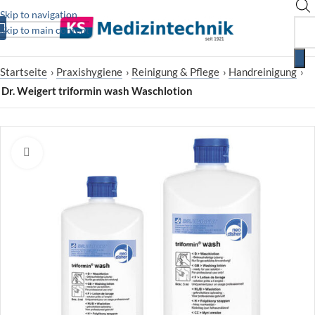
Skip to navigation
Skip to main content
Startseite
›
Praxishygiene
›
Reinigung & Pflege
›
Handreinigung
›
Dr. Weigert triformin wash Waschlotion
Zum Vergrößern klicken