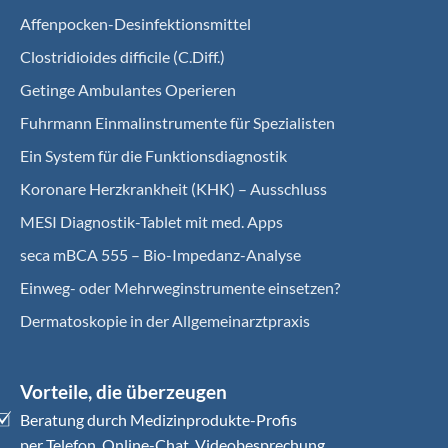
Affenpocken-Desinfektionsmittel
Clostridioides difficile (C.Diff.)
Getinge Ambulantes Operieren
Fuhrmann Einmalinstrumente für Spezialisten
Ein System für die Funktionsdiagnostik
Koro­nare Herz­krank­heit (KHK) – Ausschluss
MESI Diagnostik-Tablet mit med. Apps
seca mBCA 555 – Bio-Impedanz-Analyse
Einweg- oder Mehrweginstrumente einsetzen?
Dermatoskopie in der Allgemeinarztpraxis
Vorteile, die überzeugen
Beratung durch Medizinprodukte-Profis
per Telefon, Online-Chat, Videobesprechung