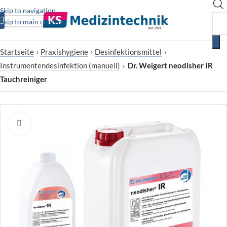
Skip to navigation
Skip to main content
Startseite
›
Praxishygiene
›
Desinfektionsmittel
›
Instrumentendesinfektion (manuell)
›
Dr. Weigert neodisher IR
Tauchreiniger
Zum Vergrößern klicken