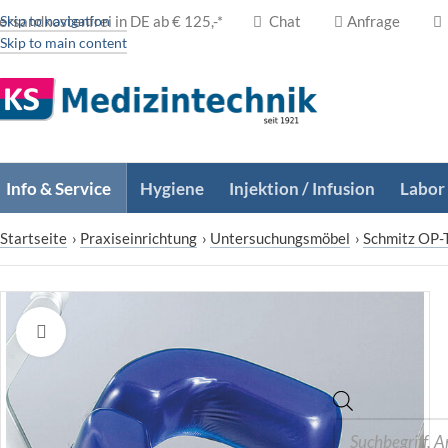
ersandkostenfrei in DE ab € 125,-*
Skip to navigation
Chat
Anfrage
Skip to main content
Info & Service
Hygiene
Injektion / Infusion
Labor
Startseite
›
Praxiseinrichtung
›
Untersuchungsmöbel
›
Schmitz OP-
Zum Vergrößern klicken