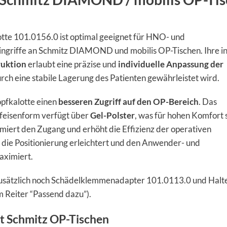
te 101.0156.0 ist optimal geeignet für HNO- und
ingriffe an Schmitz DIAMOND und mobilis OP-Tischen. Ihre in
ruktion
erlaubt eine präzise und
individuelle Anpassung der
rch eine stabile Lagerung des Patienten gewährleistet wird.
pfkalotte einen
besseren Zugriff auf den OP-Bereich
. Das
feisenform verfügt über
Gel-Polster
, was für hohen Komfort 
miert den Zugang und erhöht die Effizienz der operativen
 die Positionierung erleichtert und den Anwender- und
aximiert.
usätzlich noch Schädelklemmenadapter 101.0113.0 und Halt
m Reiter “Passend dazu”).
t Schmitz OP-Tischen