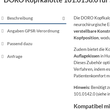
Die DORO Kopfkalot
Beschreibung
neurochirurgische E
Angaben GPSR-Verordnung
verstellbare Konst
Kopfposition
, wodu
Passend dazu
Zudem bietet die Ko
Auflagekissen
in Hu
Anfrage
Dieses Zubehör opti
Verfahren, indem es
Patientenkomfort m
Hinweis:
Benötigt z
101.0142.0 (siehe i
Kompatibel mi