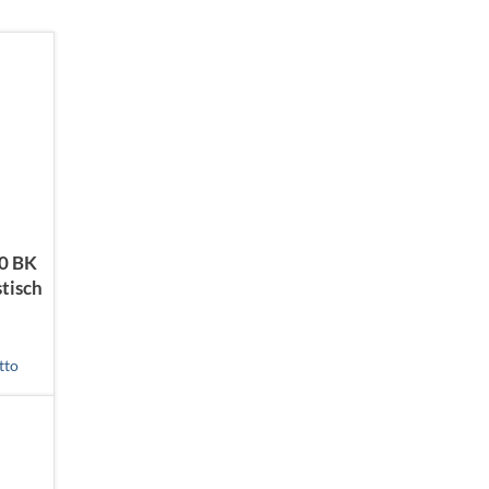
0 BK
tisch
tto