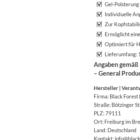
Gel-Polsterung
Individuelle A
Zur Kopfstabili
Ermöglicht ein
Optimiert für
Lieferumfang:
Angaben gemäß 
– General Produ
Hersteller | Verant
Firma: Black Forest
Straße: Bötzinger S
PLZ: 79111
Ort: Freiburg im Br
Land: Deutschland
Kontakt: info@blac