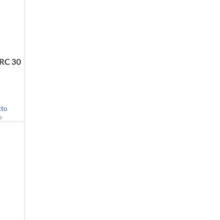
 RC 30
tto
o