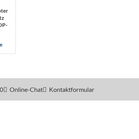
ter
tz
OP-
ge
-0
Online-Chat
Kontaktformular