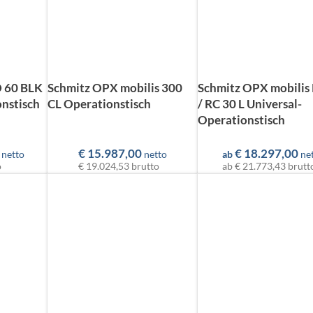
 60 BLK
Schmitz OPX mobilis 300
Schmitz OPX mobilis
nstisch
CL Operationstisch
/ RC 30 L Universal-
Operationstisch
€
15.987,00
€
18.297,00
netto
netto
ab
ne
o
€ 19.024,53
brutto
ab
€ 21.773,43
brutt