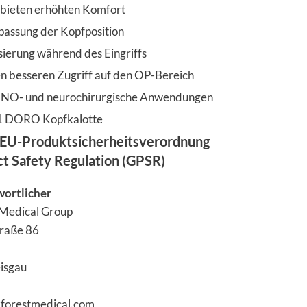
 bieten erhöhten Komfort
npassung der Kopfposition
sierung während des Eingriffs
en besseren Zugriff auf den OP-Bereich
 HNO- und neurochirurgische Anwendungen
 1 DORO Kopfkalotte
EU-Produktsicherheitsverordnung
ct Safety Regulation (GPSR)
wortlicher
 Medical Group
traße 86
eisgau
kforestmedical.com