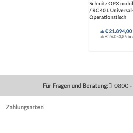
Schmitz OPX mobil
/ RC 40 L Universal
Operationstisch
€
21.894,00
ab
ab
€ 26.053,86
br
Für Fragen und Beratung:
0800 - 
Zahlungsarten