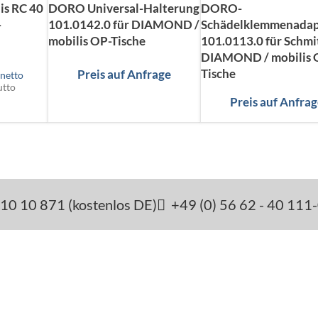
is RC 40
DORO Universal-Halterung
DORO-
-
101.0142.0 für DIAMOND /
Schädelklemmenadap
mobilis OP-Tische
101.0113.0 für Schmi
DIAMOND / mobilis 
Tische
Preis auf Anfrage
netto
utto
Preis auf Anfra
10 10 871 (kostenlos DE)
+49 (0) 56 62 - 40 111