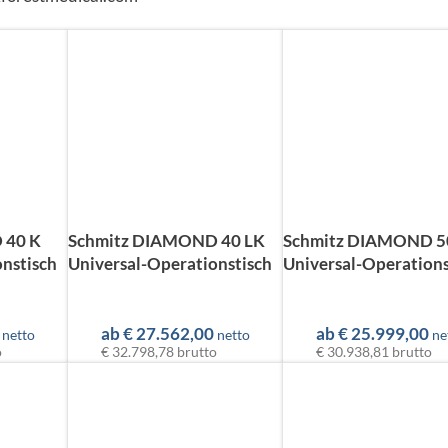
 40 K
Schmitz DIAMOND 40 LK
Schmitz DIAMOND 5
nstisch
Universal-Operationstisch
Universal-Operations
ab
€
27.562,00
ab
€
25.999,00
netto
netto
ne
o
€ 32.798,78
brutto
€ 30.938,81
brutto