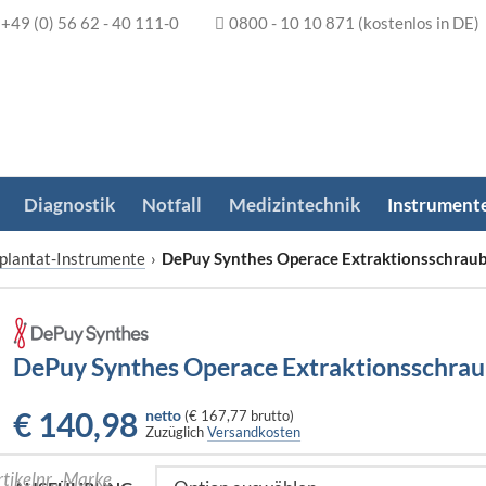
+49 (0) 56 62 - 40 111-0
0800 - 10 10 871
(kostenlos in DE)
Diagnostik
Notfall
Medizintechnik
Instrument
plantat-Instrumente
›
DePuy Synthes Operace Extraktionsschrau
DePuy Synthes Operace Extraktionsschra
€
140,98
netto
(
€ 167,77
brutto)
Zuzüglich
Versandkosten