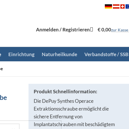
Anmelden / Registrieren
€
0,00
zur Kasse
e
Einrichtung
Naturheilkunde
Verbandstoffe / SSB
be
Produkt Schnellinformation:
ube
Die DePuy Synthes Operace
Extraktionsschraube ermöglicht die
sichere Entfernung von
Implantatschrauben mit beschädigtem