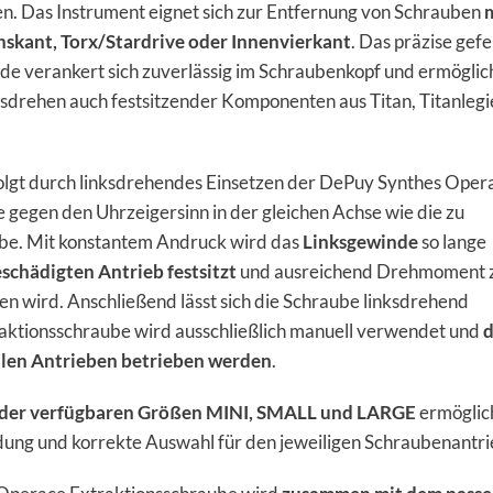
n. Das Instrument eignet sich zur Entfernung von Schrauben
skant, Torx/Stardrive oder Innenvierkant
. Das präzise gefe
de verankert sich zuverlässig im Schraubenkopf und ermöglich
usdrehen auch festsitzender Komponenten aus Titan, Titanleg
lgt durch linksdrehendes Einsetzen der DePuy Synthes Oper
 gegen den Uhrzeigersinn in der gleichen Achse wie die zu
be. Mit konstantem Andruck wird das
Linksgewinde
so lange
schädigten Antrieb festsitzt
und ausreichend Drehmoment 
en wird. Anschließend lässt sich die Schraube linksdrehend
aktionsschraube wird ausschließlich manuell verwendet und
d
llen Antrieben betrieben werden
.
 der verfügbaren Größen MINI, SMALL und LARGE
ermöglich
dung und korrekte Auswahl für den jeweiligen Schraubenantri