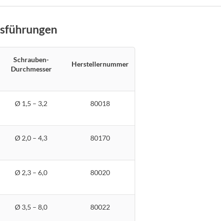
usführungen
Schrauben-
Herstellernummer
Durchmesser
Ø 1,5 – 3,2
80018
Ø 2,0 – 4,3
80170
Ø 2,3 – 6,0
80020
Ø 3,5 – 8,0
80022