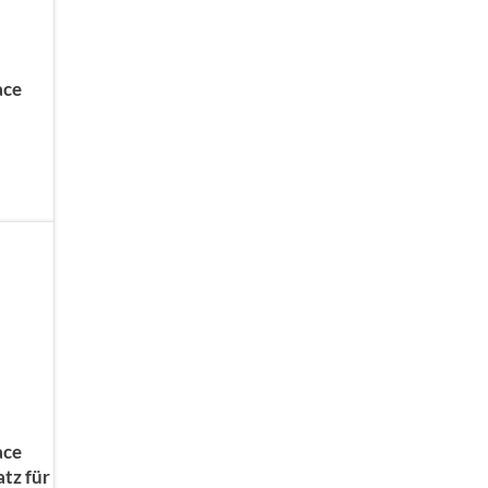
ace
ace
tz für