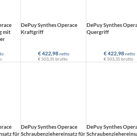
erace
DePuy Synthes Operace
DePuy Synthes Oper
 mit
Kraftgriff
Quergriff
er
€
422,98
€
422,98
to
netto
netto
o
€ 503,35
brutto
€ 503,35
brutto
erace
DePuy Synthes Operace
DePuy Synthes Oper
satz für
Schraubenziehereinsatz für
Schraubenziehereinsa