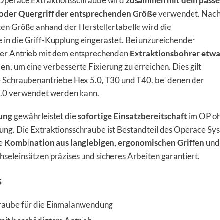
Operace Extraktionsschraube wird
zusammen mit dem pass
 oder Quergriff der entsprechenden Größe
verwendet. Nach
en Größe anhand der Herstellertabelle wird die
 in die Griff-Kupplung eingerastet. Bei unzureichender
er Antrieb mit dem entsprechenden
Extraktionsbohrer etwa
den
, um eine verbesserte Fixierung zu erreichen. Dies gilt
e Schraubenantriebe Hex 5.0, T30 und T40, bei denen der
4.0 verwendet werden kann.
kung
gewährleistet die
sofortige Einsatzbereitschaft
im OP o
ung. Die Extraktionsschraube ist Bestandteil des Operace Sy
te
Kombination aus langlebigen, ergonomischen Griffen
und
seleinsätzen präzises und sicheres Arbeiten garantiert.
s
raube für die Einmalanwendung