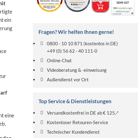
mit
rtigte
t ein
ierung
Fragen? Wir helfen Ihnen gerne!
0800 - 10 10 871
(kostenlos in DE)
ace
+49 (0) 56 62 - 40 111-0
Online-Chat
Videoberatung & -einweisung
zur
Außendienst vor Ort
arf
Top Service & Dienstleistungen
Versandkostenfrei in DE ab € 125,-*
t eine
Kostenloser Retouren-Service
eb.
Technischer Kundendienst