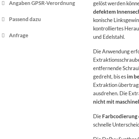
Angaben GPSR-Verordnung
gelöst werden könne
defektem Innensech
Passend dazu
konische Linksgewin
kontrolliertes Hera
Anfrage
und Edelstahl.
Die Anwendung erfo
Extraktionsschraube
entfernende Schrau
gedreht, bis es
im be
Extraktion übertrag
ausdrehen. Die Extr
nicht mit maschine
Die
Farbcodierung
schnelle Unterschei