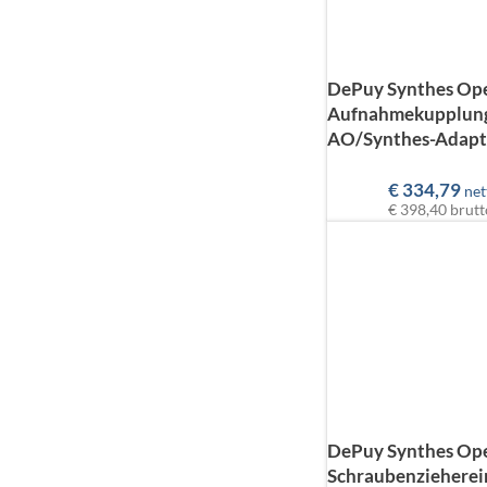
DePuy Synthes Op
Aufnahmekupplung
AO/Synthes-Adapt
€
334,79
net
€ 398,40
brutt
DePuy Synthes Op
Schraubenzieherein