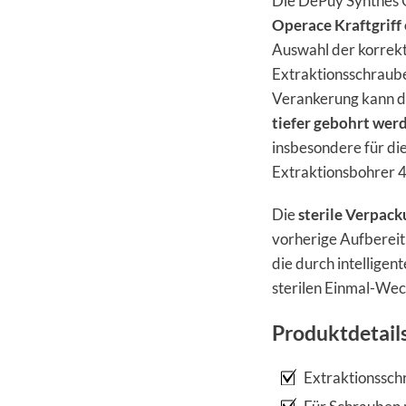
Die DePuy Synthes 
Operace Kraftgriff
Auswahl der korrekt
Extraktionsschraube
Verankerung kann d
tiefer gebohrt wer
insbesondere für di
Extraktionsbohrer 
Die
sterile Verpac
vorherige Aufbereit
die durch intelligen
sterilen Einmal-Wech
Produktdetail
Extraktionssch