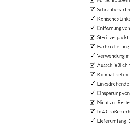
Für Schrauben 
Schraubenarten
Konisches Link
Entfernung von
Steril verpackt
Farbcodierung 
Verwendung mit
Ausschließlich
Kompatibel mit
Linksdrehende
Einsparung von
Nicht zur Rest
In 4 Größen erh
Lieferumfang: 