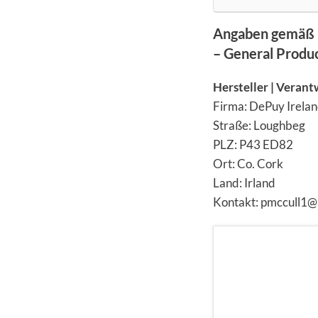
Angaben gemäß 
– General Produ
Hersteller | Verant
Firma: DePuy Irela
Straße: Loughbeg
PLZ: P43 ED82
Ort: Co. Cork
Land: Irland
Kontakt: pmccull1@i