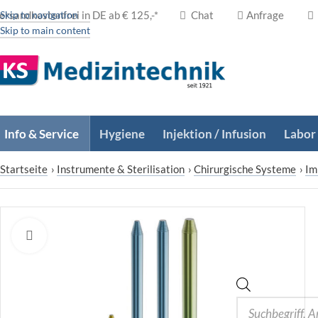
ersandkostenfrei in DE ab € 125,-*
Skip to navigation
Chat
Anfrage
Skip to main content
Info & Service
Hygiene
Injektion / Infusion
Labor
Startseite
›
Instrumente & Sterilisation
›
Chirurgische Systeme
›
Im
Zum Vergrößern klicken