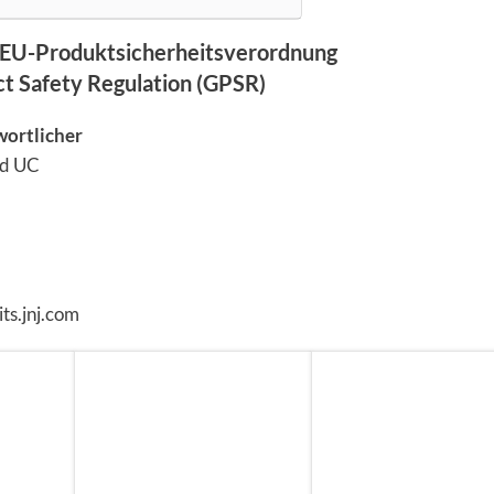
EU-Produktsicherheitsverordnung
ct Safety Regulation (GPSR)
wortlicher
nd UC
ts.jnj.com