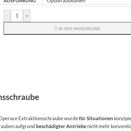
AUSFÜHRUNG
-
+
IN DEN WARENKORB
nsschraube
Operace Extraktionsschraube wurde
für Situationen
konzipie
rauben aufgrund
beschädigter Antriebe
nicht mehr konventio