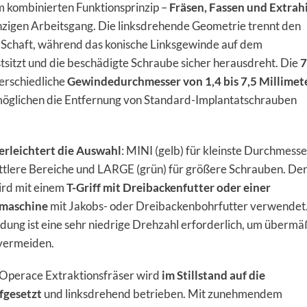
im kombinierten Funktionsprinzip –
Fräsen, Fassen und Extrah
inzigen Arbeitsgang. Die linksdrehende Geometrie trennt den
Schaft, während das konische Linksgewinde auf dem
tsitzt und die beschädigte Schraube sicher herausdreht. Die
7
terschiedliche
Gewindedurchmesser von 1,4 bis 7,5 Millimet
öglichen die Entfernung von Standard-Implantatschrauben
rleichtert die Auswahl
: MINI (gelb) für kleinste Durchmesse
ttlere Bereiche und LARGE (grün) für größere Schrauben. De
ird mit einem
T-Griff mit Dreibackenfutter oder einer
rmaschine
mit Jakobs- oder Dreibackenbohrfutter verwendet.
ung ist eine sehr niedrige Drehzahl erforderlich, um übermä
vermeiden.
Operace Extraktionsfräser wird
im Stillstand auf die
fgesetzt
und linksdrehend betrieben. Mit zunehmendem