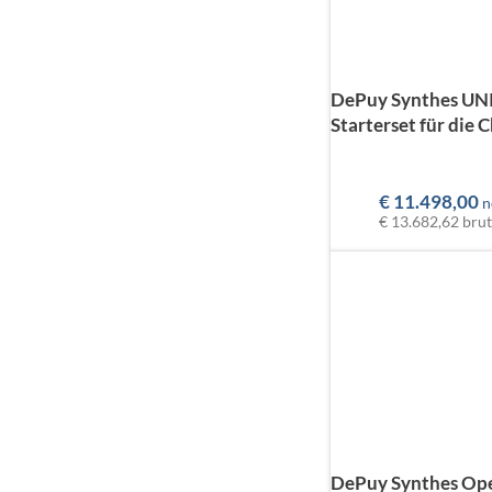
DePuy Synthes U
Starterset für die 
€
11.498,00
n
€ 13.682,62
brut
DePuy Synthes Op