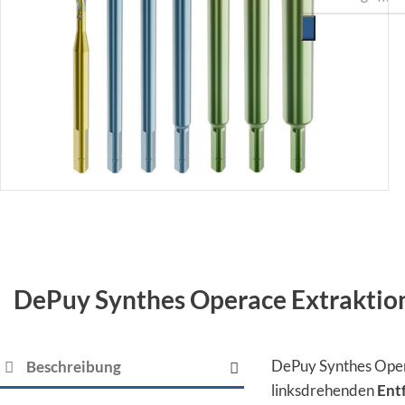
DePuy Synthes Operace Extraktion
DePuy Synthes Opera
Beschreibung
linksdrehenden
Entf