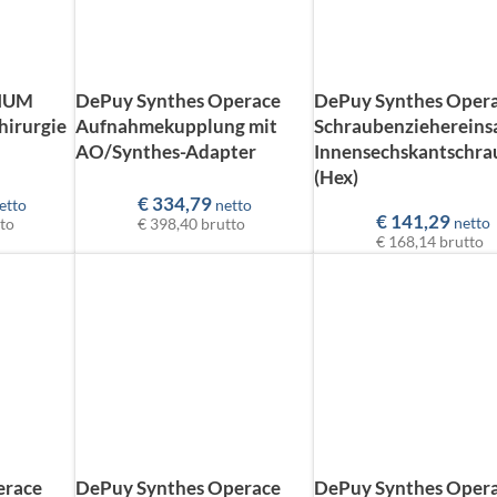
NIUM
DePuy Synthes Operace
DePuy Synthes Oper
Chirurgie
Aufnahmekupplung mit
Schraubenziehereinsa
AO/Synthes-Adapter
Innensechskantschr
(Hex)
€
334,79
etto
netto
€
141,29
netto
to
€ 398,40
brutto
€ 168,14
brutto
erace
DePuy Synthes Operace
DePuy Synthes Oper