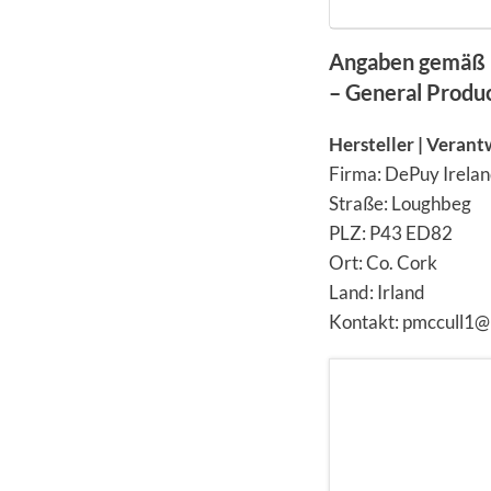
Angaben gemäß 
– General Produ
Hersteller | Verant
Firma: DePuy Irela
Straße: Loughbeg
PLZ: P43 ED82
Ort: Co. Cork
Land: Irland
Kontakt: pmccull1@i