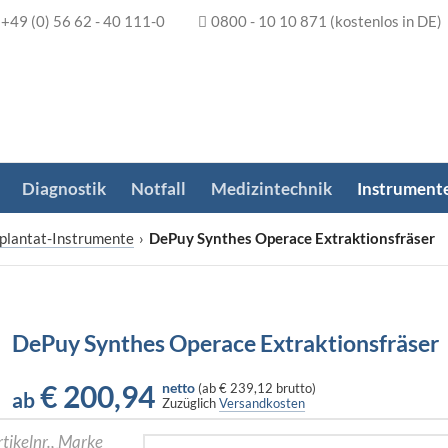
+49 (0) 56 62 - 40 111-0
0800 - 10 10 871
(kostenlos in DE)
Diagnostik
Notfall
Medizintechnik
Instrument
plantat-Instrumente
›
DePuy Synthes Operace Extraktionsfräser
DePuy Synthes Operace Extraktionsfräser
€
200,94
netto
(
ab
€ 239,12
brutto)
ab
Zuzüglich
Versandkosten