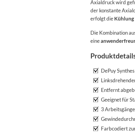
Axialdruck wird gefr
der konstante Axial
erfolgt die
Kühlung 
Die Kombination au
eine
anwenderfreun
Produktdetail
DePuy Synthes 
Linksdrehender
Entfernt abgeb
Geeignet für S
3 Arbeitsgänge 
Gewindedurchme
Farbcodiert zu