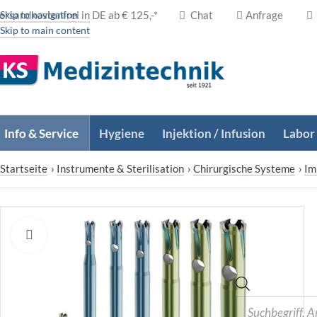
ersandkostenfrei in DE ab € 125,-*
Skip to navigation
Chat
Anfrage
Skip to main content
Info & Service
Hygiene
Injektion / Infusion
Labor
Startseite
›
Instrumente & Sterilisation
›
Chirurgische Systeme
›
Im
Zum Vergrößern klicken