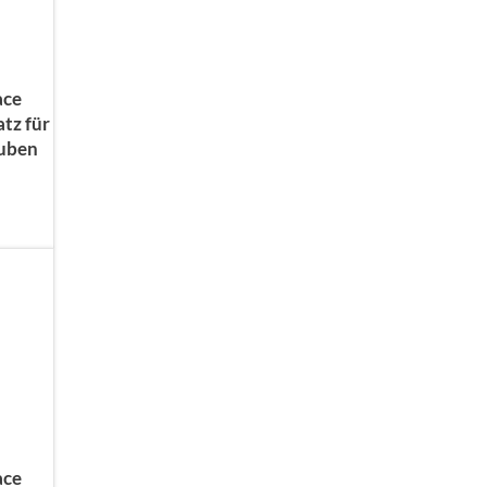
ace
tz für
auben
ace