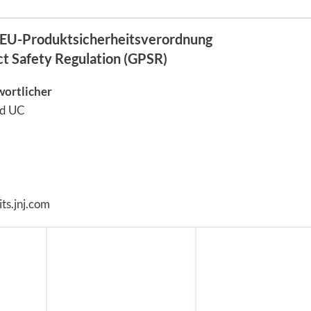
EU-Produktsicherheitsverordnung
ct Safety Regulation (GPSR)
wortlicher
nd UC
ts.jnj.com