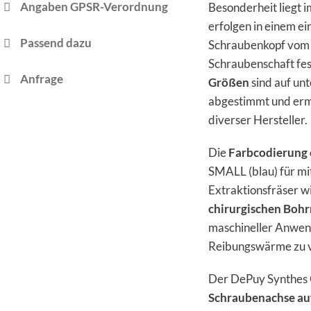
Angaben GPSR-Verordnung
Besonderheit liegt 
erfolgen in einem e
Passend dazu
Schraubenkopf vom 
Schraubenschaft fes
Anfrage
Größen
sind auf un
abgestimmt und erm
diverser Hersteller.
Die
Farbcodierung e
SMALL (blau) für mi
Extraktionsfräser w
chirurgischen Boh
maschineller Anwend
Reibungswärme zu 
Der DePuy Synthes 
Schraubenachse au