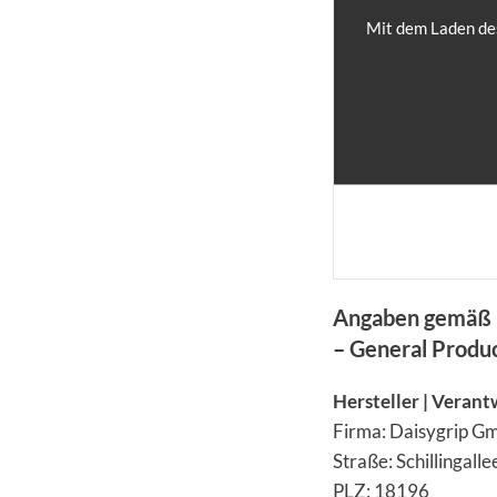
Mit dem Laden des
Angaben gemäß 
– General Produ
Hersteller | Verant
Firma: Daisygrip 
Straße: Schillingalle
PLZ: 18196