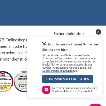
Sicher einkaufen
B-Onlineshop richten sich
👋 Hallo, haben Sie Fragen? Schreiben
 medizinische Fachkreise,
Sie uns bitte hier.
ternehmen, die die
Mit dem Laden des Chats stimmen Sie der
n oder dienstlichen Tätigkeit
Erhebung und Verarbeitung personenbezogener
Daten (z.B. E-Mail-Adresse) zur Kommunikation
hinsichtlich Vorbereitung und Durchführung
etwaiger Anfragen und Aufträge gemäß den
Datenschutzbestimmungen
zu.
ZUSTIMMEN & CHAT LADEN
Nach Ihrer Zustimmung klicken Sie zum
Starten auf das aktive Chatsymbol.