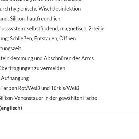
urch hygienische Wischdesinfektion
nd: Silikon, hautfreundlich
sssystem: selbstfindend, magnetisch, 2-teilig
ng: Schließen, Entstauen, Öffnen
tungszeit
uteinklemmung und Abschnüren des Arms
nsübertragungen zu vermeiden
r Aufhängung
 Farben Rot/Weiß und Türkis/Weiß
Silikon-Venenstauer in der gewählten Farbe
englisch)