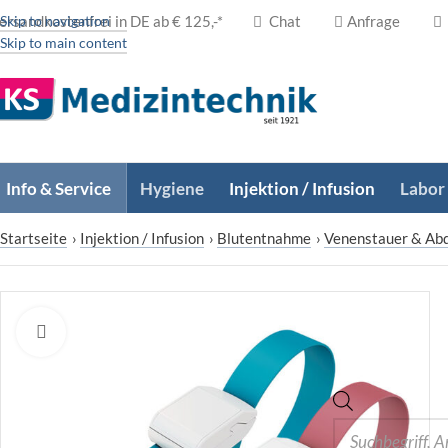
ersandkostenfrei in DE ab € 125,-*
Skip to navigation
Chat
Anfrage
Skip to main content
Info & Service
Hygiene
Injektion / Infusion
Labor
Startseite
›
Injektion / Infusion
›
Blutentnahme
›
Venenstauer & Ab
Zum Vergrößern klicken