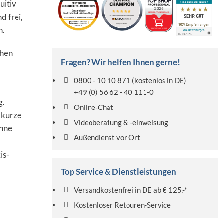
uitiv
d frei,
n.
chen
Fragen? Wir helfen Ihnen gerne!
0800 - 10 10 871
(kostenlos in DE)
+49 (0) 56 62 - 40 111-0
g.
Online-Chat
 kurze
Videoberatung & -einweisung
hne
Außendienst vor Ort
is-
Top Service & Dienstleistungen
Versandkostenfrei in DE ab € 125,-*
Kostenloser Retouren-Service