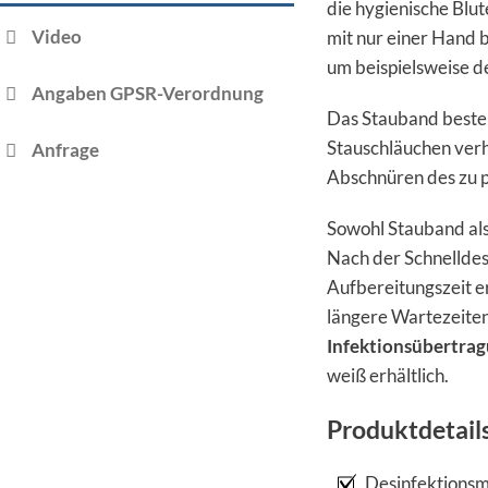
die hygienische Bl
Video
mit nur einer Hand 
um beispielsweise d
Angaben GPSR-Verordnung
Das Stauband beste
Stauschläuchen verh
Anfrage
Abschnüren des zu 
Sowohl Stauband als 
Nach der Schnelldesi
Aufbereitungszeit e
längere Wartezeiten
Infektionsübertra
weiß erhältlich.
Produktdetail
Desinfektionsm