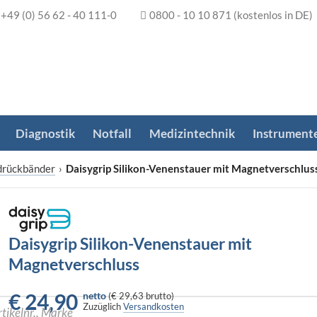
+49 (0) 56 62 - 40 111-0
0800 - 10 10 871
(kostenlos in DE)
Diagnostik
Notfall
Medizintechnik
Instrument
drückbänder
›
Daisygrip Silikon-Venenstauer mit Magnetverschlus
Daisygrip Silikon-Venenstauer mit
Magnetverschluss
€
24,90
netto
(
€ 29,63
brutto)
Zuzüglich
Versandkosten