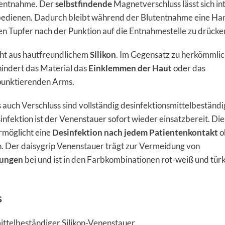
utentnahme. Der
selbstfindende
Magnetverschluss lässt sich int
bedienen. Dadurch bleibt während der Blutentnahme eine Han
en Tupfer nach der Punktion auf die Entnahmestelle zu drücke
ht aus hautfreundlichem
Silikon
. Im Gegensatz zu herkömmli
indert das Material das
Einklemmen der Haut
oder das
punktierenden Arms.
auch Verschluss sind vollständig desinfektionsmittelbeständi
nfektion ist der Venenstauer sofort wieder einsatzbereit. Die
rmöglicht eine
Desinfektion nach jedem Patientenkontakt
o
. Der daisygrip Venenstauer trägt zur Vermeidung von
gungen
bei und ist in den Farbkombinationen rot-weiß und türk
s
ittelbeständiger Silikon-Venenstauer