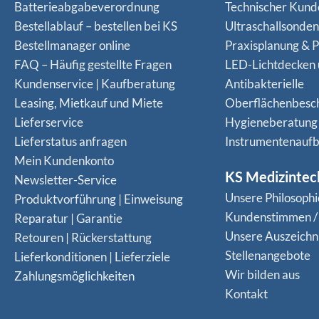
Batterieabgabeverordnung
Technischer Kund
Bestellablauf – bestellen bei KS
Ultraschallsonde
Bestellmanager online
Praxisplanung & P
FAQ – Häufig gestellte Fragen
LED-Lichtdecken
Kundenservice | Kaufberatung
Antibakterielle
Leasing, Mietkauf und Miete
Oberflächenbesc
Lieferservice
Hygieneberatung
Lieferstatus anfragen
Instrumentenaufb
Mein Kundenkonto
KS Medizintec
Newsletter-Service
Unsere Philosophi
Produktvorführung | Einweisung
Kundenstimmen /
Reparatur | Garantie
Unsere Auszeich
Retouren | Rückerstattung
Stellenangebote
Lieferkonditionen | Lieferziele
Wir bilden aus
Zahlungsmöglichkeiten
Kontakt