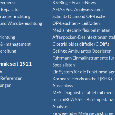
endienst
KS-Blog – Praxis-News
n Reparatur
AFIAS PoC Analysesystem
raxiseinrichtung
Schmitz Diamond OP-Tische
 und Wandbeleuchtung
OP-Leuchten – Leitfaden
Medizintechnik flexibel mieten
hichtung
Affenpocken-Desinfektionsmittel
 & -management
Clostridioides difficile (C.Diff.)
ereitung
Getinge Ambulantes Operieren
Fuhrmann Einmalinstrumente für
hnik seit 1921
Spezialisten
e
Ein System für die Funktionsdiagn
 Referenzen
Koro­nare Herz­krank­heit (KHK) –
nungen
Ausschluss
MESI Diagnostik-Tablet mit med.
seca mBCA 555 – Bio-Impedanz-
Analyse
Einweg- oder Mehrweginstrume