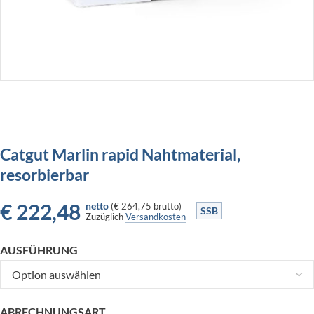
Catgut Marlin rapid Nahtmaterial,
resorbierbar
€
222,48
netto
(
€ 264,75
brutto)
SSB
Zuzüglich
Versandkosten
AUSFÜHRUNG
ABRECHNUNGSART