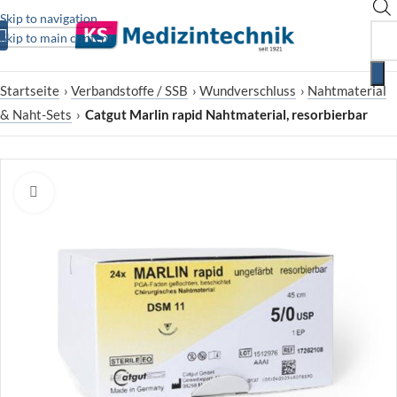
Skip to navigation
Skip to main content
Startseite
›
Verbandstoffe / SSB
›
Wundverschluss
›
Nahtmaterial
& Naht-Sets
›
Catgut Marlin rapid Nahtmaterial, resorbierbar
Zum Vergrößern klicken