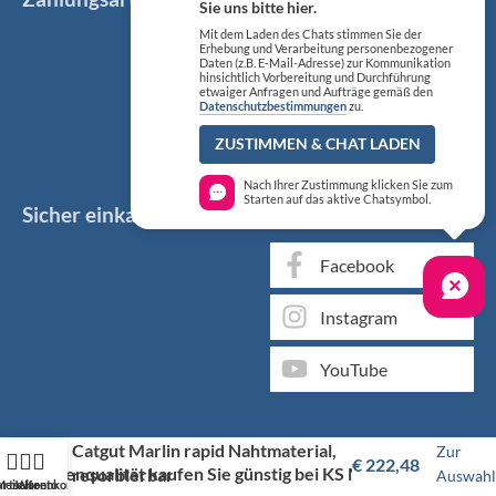
Sie uns bitte hier.
Mit dem Laden des Chats stimmen Sie der
Erhebung und Verarbeitung personenbezogener
Daten (z.B. E-Mail-Adresse) zur Kommunikation
hinsichtlich Vorbereitung und Durchführung
etwaiger Anfragen und Aufträge gemäß den
Datenschutzbestimmungen
zu.
ZUSTIMMEN & CHAT LADEN
Nach Ihrer Zustimmung klicken Sie zum
Starten auf das aktive Chatsymbol.
Sicher einkaufen
Social Media
Facebook
Instagram
YouTube
Catgut Marlin rapid Nahtmaterial,
Zur
€
222,48
Markenqualität kaufen Sie günstig bei KS Medizintechnik
resorbierbar
Auswahl
artseite
Mein Konto
Warenkorb