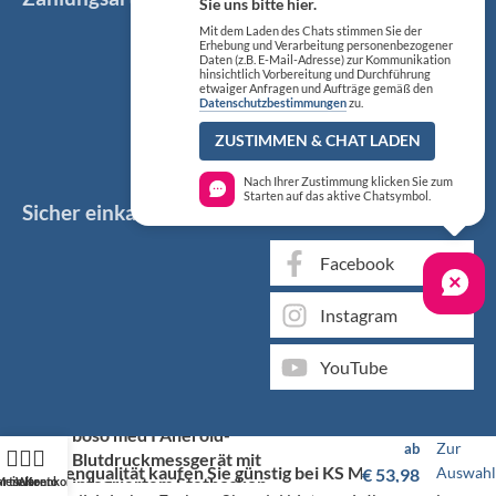
Sie uns bitte hier.
Mit dem Laden des Chats stimmen Sie der
Erhebung und Verarbeitung personenbezogener
Daten (z.B. E-Mail-Adresse) zur Kommunikation
hinsichtlich Vorbereitung und Durchführung
etwaiger Anfragen und Aufträge gemäß den
Datenschutzbestimmungen
zu.
ZUSTIMMEN & CHAT LADEN
Nach Ihrer Zustimmung klicken Sie zum
Starten auf das aktive Chatsymbol.
Sicher einkaufen
Social Media
Facebook
Instagram
YouTube
boso med I Aneroid-
Zur
ab
Blutdruckmessgerät mit
Markenqualität kaufen Sie günstig bei KS Medizintechnik
Auswahl
€
53,98
integriertem Stethoskop
artseite
Mein Konto
Warenkorb