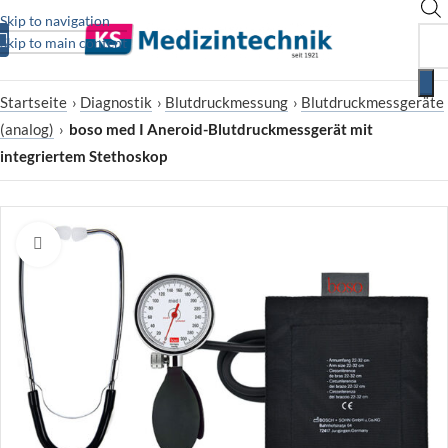
Skip to navigation
Skip to main content
Startseite
›
Diagnostik
›
Blutdruckmessung
›
Blutdruckmessgeräte
(analog)
›
boso med I Aneroid-Blutdruckmessgerät mit
integriertem Stethoskop
Zum Vergrößern klicken