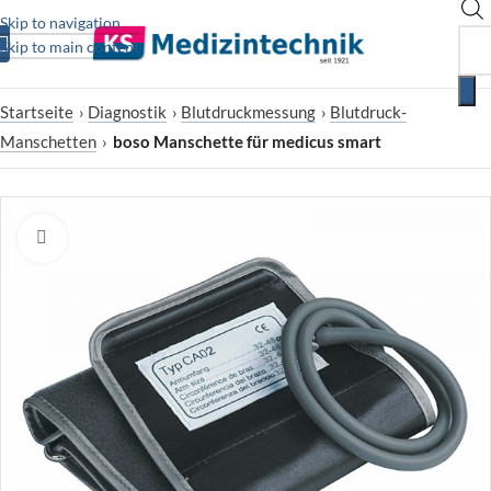
Skip to navigation
Skip to main content
Startseite
›
Diagnostik
›
Blutdruckmessung
›
Blutdruck-
Manschetten
›
boso Manschette für medicus smart
Zum Vergrößern klicken