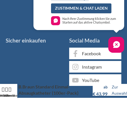
ZUSTIMMEN & CHAT LADEN
Nach Ihrer Zustimmung klicken Sie zum
Starten auf das aktive Chatsymbol.
Sicher einkaufen
Social Media
Facebook
Instagram
YouTube
B.Braun Standard Einmal-
Zur
ab
Absaugkatheter (100er-Pack)
Auswahl
€
43,99
artseite
Mein Konto
Warenkorb
Markenqualität kaufen Sie günstig bei KS Medizintechnik
Als medizinischer Fachgroßhandel bieten wir Ihnen, neben
unserem individuellen Service, über 50.000 Artikel von