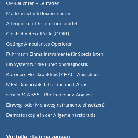
OP-Leuchten – Leitfaden
Medizintechnik flexibel mieten
Affenpocken-Desinfektionsmittel
Clostridioides difficile (C.Diff.)
Getinge Ambulantes Operieren
Fuhrmann Einmalinstrumente für Spezialisten
Ein System für die Funktionsdiagnostik
Koro­nare Herz­krank­heit (KHK) – Ausschluss
MESI Diagnostik-Tablet mit med. Apps
seca mBCA 555 – Bio-Impedanz-Analyse
Einweg- oder Mehrweginstrumente einsetzen?
Dermatoskopie in der Allgemeinarztpraxis
Vorteile, die überzeugen