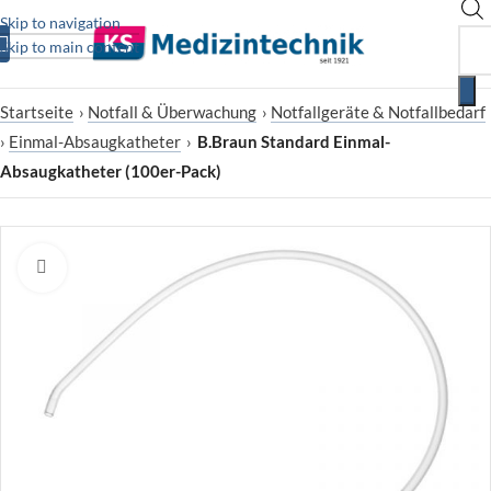
Skip to navigation
Skip to main content
Startseite
›
Notfall & Überwachung
›
Notfallgeräte & Notfallbedarf
›
Einmal-Absaugkatheter
›
B.Braun Standard Einmal-
Absaugkatheter (100er-Pack)
Zum Vergrößern klicken