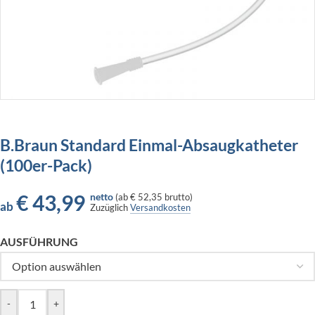
B.Braun Standard Einmal-Absaugkatheter
(100er-Pack)
€
43,99
netto
(
ab
€ 52,35
brutto)
ab
Zuzüglich
Versandkosten
AUSFÜHRUNG
-
+