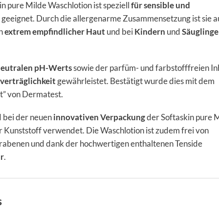
n pure Milde Waschlotion ist speziell
für sensible und
geeignet. Durch die allergenarme Zusammensetzung ist sie a
on
extrem empfindlicher Haut
und bei
Kindern
und
Säugling
eutralen pH-Werts
sowie der parfüm- und farbstofffreien In
verträglichkeit
gewährleistet. Bestätigt wurde dies mit dem
nt” von Dermatest.
 bei der neuen
innovativen Verpackung
der Softaskin pure 
 Kunststoff verwendet. Die Waschlotion ist zudem frei von
arabenen und dank der hochwertigen enthaltenen Tenside
r
.
s