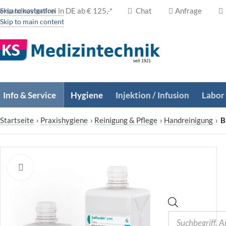
ersandkostenfrei in DE ab € 125,-*
Skip to navigation
Chat
Anfrage
Skip to main content
Info & Service
Hygiene
Injektion / Infusion
Labor
Startseite
›
Praxishygiene
›
Reinigung & Pflege
›
Handreinigung
›
B
Zum Vergrößern klicken