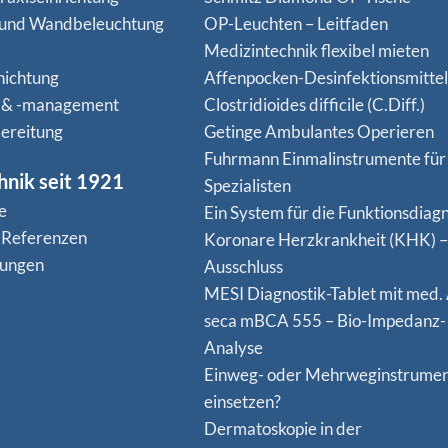
 und Wandbeleuchtung
OP-Leuchten – Leitfaden
Medizintechnik flexibel mieten
hichtung
Affenpocken-Desinfektionsmittel
 & -management
Clostridioides difficile (C.Diff.)
ereitung
Getinge Ambulantes Operieren
Fuhrmann Einmalinstrumente für
hnik seit 1921
Spezialisten
e
Ein System für die Funktionsdiagn
 Referenzen
Koro­nare Herz­krank­heit (KHK) –
nungen
Ausschluss
MESI Diagnostik-Tablet mit med.
seca mBCA 555 – Bio-Impedanz-
Analyse
Einweg- oder Mehrweginstrume
einsetzen?
Dermatoskopie in der