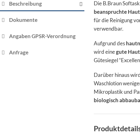
Die B.Braun Softaski
Beschreibung
beanspruchte Haut
Dokumente
für die Reinigung v
verwendbar.
Angaben GPSR-Verordnung
Aufgrund des
hautn
wird eine
gute Haut
Anfrage
Gütesiegel “Excelle
Darüber hinaus wird
Waschlotion weniger
Mikroplastik und P
biologisch abbauba
Produktdetail