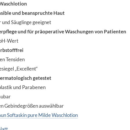
Waschlotion
ensible und beanspruchte Haut
r und Säuglinge geeignet
erpflege und für präoperative Waschungen von Patienten
 pH-Wert
rbstofffrei
en Tensiden
siegel „Excellent“
dermatologisch getestet
plastik und Parabenen
aubar
nen Gebindegrößen auswählbar
aun Softaskin pure Milde Waschlotion
latt