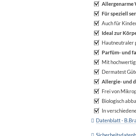
Allergenarme 
Für speziell s
Auch für Kinde
Ideal zur Körp
Hautneutraler
Parfüm- und fa
Mit hochwertig
Dermatest Güte
Allergie- und 
Frei von Mikro
Biologisch abb
In verschiede
Datenblatt - B.Br
Sicherheitsdatenb