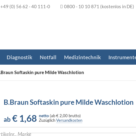
+49 (0) 56 62 - 40 111-0
0800 - 10 10 871
(kostenlos in DE)
Diagnostik
Notfall
Medizintechnik
Instrument
.Braun Softaskin pure Milde Waschlotion
B.Braun Softaskin pure Milde Waschlotion
€
1,68
netto
(
ab
€ 2,00
brutto)
ab
Zuzüglich
Versandkosten