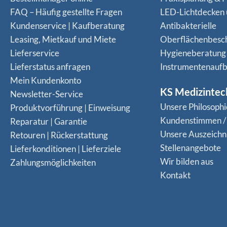
FAQ – Häufig gestellte Fragen
LED-Lichtdecken
Kundenservice | Kaufberatung
Antibakterielle
Leasing, Mietkauf und Miete
Oberflächenbesc
Lieferservice
Hygieneberatung
Lieferstatus anfragen
Instrumentenaufb
Mein Kundenkonto
KS Medizintec
Newsletter-Service
Unsere Philosophi
Produktvorführung | Einweisung
Kundenstimmen /
Reparatur | Garantie
Unsere Auszeich
Retouren | Rückerstattung
Stellenangebote
Lieferkonditionen | Lieferziele
Wir bilden aus
Zahlungsmöglichkeiten
Kontakt