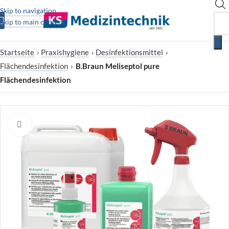
Skip to navigation
Skip to main content
Startseite
›
Praxishygiene
›
Desinfektionsmittel
›
Flächendesinfektion
›
B.Braun Meliseptol pure
Flächendesinfektion
Zum Vergrößern klicken