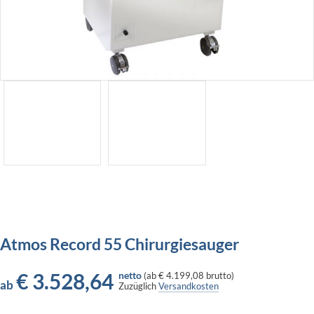
Atmos Record 55 Chirurgiesauger
€
3.528,64
netto
(
ab
€ 4.199,08
brutto)
ab
Zuzüglich
Versandkosten