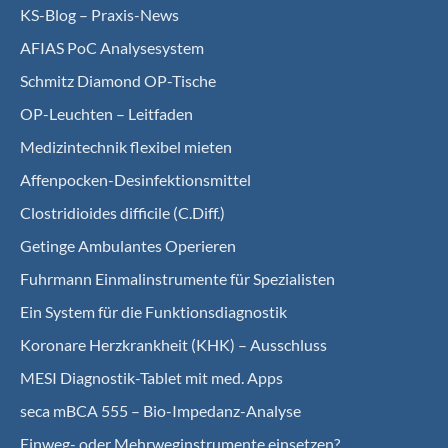
KS-Blog – Praxis-News
AFIAS PoC Analysesystem
Schmitz Diamond OP-Tische
OP-Leuchten – Leitfaden
Medizintechnik flexibel mieten
Affenpocken-Desinfektionsmittel
Clostridioides difficile (C.Diff.)
Getinge Ambulantes Operieren
Fuhrmann Einmalinstrumente für Spezialisten
Ein System für die Funktionsdiagnostik
Koro­nare Herz­krank­heit (KHK) – Ausschluss
MESI Diagnostik-Tablet mit med. Apps
seca mBCA 555 – Bio-Impedanz-Analyse
Einweg- oder Mehrweginstrumente einsetzen?