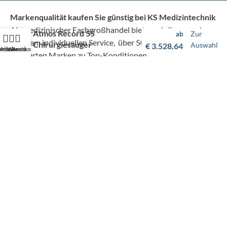
Markenqualität kaufen Sie günstig bei KS Medizintechnik
Als medizinischer Fachgroßhandel bieten wir Ihnen, neben
Atmos Record 55
Zur
ab
unserem individuellen Service, über 50.000 Artikel von
Chirurgiesauger
Auswahl
€
3.528,64
artseite
Mein Konto
Warenkorb
hunderten Marken zu Top-Konditionen.