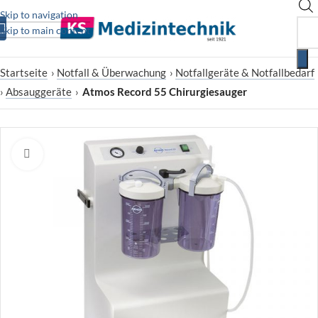
Skip to navigation
Skip to main content
Startseite
›
Notfall & Überwachung
›
Notfallgeräte & Notfallbedarf
›
Absauggeräte
›
Atmos Record 55 Chirurgiesauger
Zum Vergrößern klicken