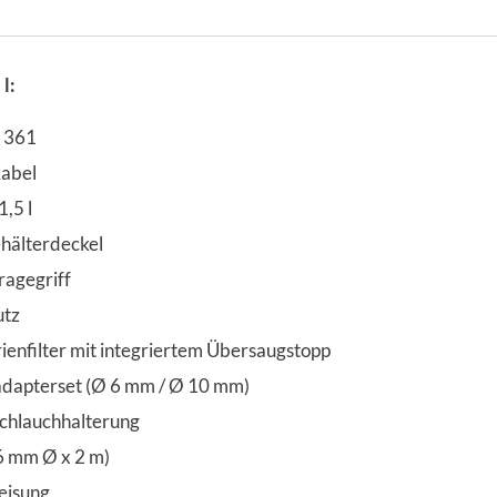
l:
C 361
kabel
,5 l
älterdeckel
agegriff
utz
enfilter mit integriertem Übersaugstopp
dapterset (Ø 6 mm / Ø 10 mm)
chlauchhalterung
6 mm Ø x 2 m)
eisung