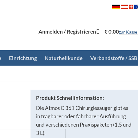
Anmelden / Registrieren
€
0,00
zur Kasse
e
Einrichtung
Naturheilkunde
Verbandstoffe / SSB
Produkt Schnellinformation:
Die Atmos C 361 Chirurgiesauger gibt es
in tragbarer oder fahrbarer Ausführung
und verschiedenen Praxispaketen (1,5 und
3 L).