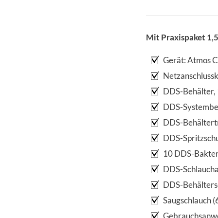
Mit Praxispaket 1,5 
Gerät: Atmos 
Netzanschluss
DDS-Behälter, 1
DDS-Systembeh
DDS-Behältertr
DDS-Spritzsch
10 DDS-Bakteri
DDS-Schlaucha
DDS-Behälters
Saugschlauch (
Gebrauchsanw