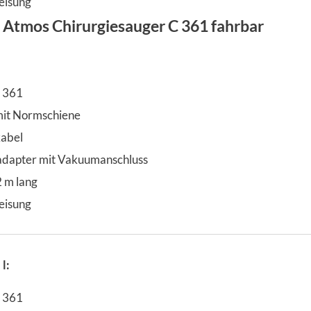
eisung
 Atmos Chirurgiesauger C 361 fahrbar
C 361
it Normschiene
kabel
dapter mit Vakuumanschluss
2 m lang
eisung
l:
C 361