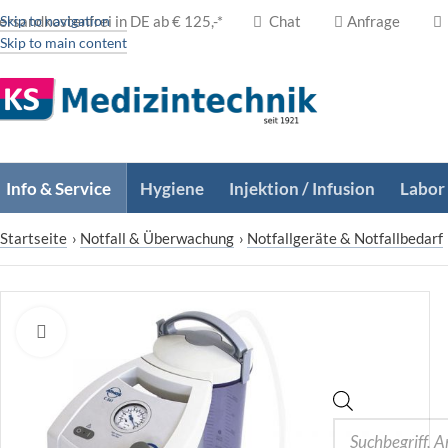
ersandkostenfrei in DE ab € 125,-*
Skip to navigation
Chat
Anfrage
Skip to main content
Info & Service
Hygiene
Injektion / Infusion
Labor
Startseite
›
Notfall & Überwachung
›
Notfallgeräte & Notfallbedarf
Zum Vergrößern klicken