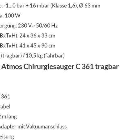
 -1...0 bar ± 16 mbar (Klasse 1,6), Ø 63 mm
ca. 100 W
orgung: 230 V~ 50/60 Hz
BxTxH): 24 x 36 x 33 cm
BxTxH): 41 x 45 x 90 cm
 (tragbar) / 10,5 kg (fahrbar)
 Atmos Chirurgiesauger C 361 tragbar
C 361
kabel
2 m lang
dapter mit Vakuumanschluss
eisung