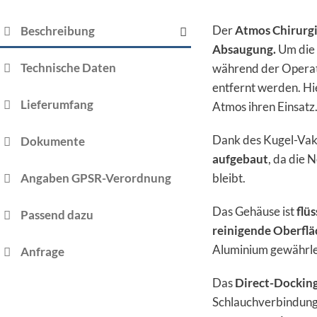
Der
Atmos Chirurg
Beschreibung
Absaugung.
Um die
Technische Daten
während der Operat
entfernt werden. Hi
Lieferumfang
Atmos ihren Einsatz
Dank des Kugel-Vak
Dokumente
aufgebaut
, da die
Angaben GPSR-Verordnung
bleibt.
Das Gehäuse ist
flü
Passend dazu
reinigende Oberfl
Aluminium gewährle
Anfrage
Das
Direct-Dockin
Schlauchverbindunge