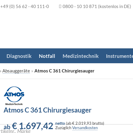
+49 (0) 56 62 - 40 111-0
0800 - 10 10 871
(kostenlos in DE)
Diagnostik
Notfall
Medizintechnik
Instrument
›
Absauggeräte
›
Atmos C 361 Chirurgiesauger
Atmos C 361 Chirurgiesauger
€
1.697,42
netto
(
ab
€ 2.019,93
brutto)
ab
Zuzüglich
Versandkosten