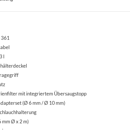
C 361
kabel
 l
älterdeckel
agegriff
utz
enfilter mit integriertem Übersaugstopp
dapterset (Ø 6 mm / Ø 10 mm)
chlauchhalterung
6 mm Ø x 2 m)