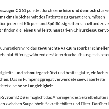
iesauger C 361
punktet durch seine
leise und dennoch starke
maximale Sicherheit
des Patienten zu garantieren, müssen
ion jederzeit
Körper- und Spülflüssigkeiten
schnell und zuve
er finden die
leisen und leistungsstarken Chirurgiesauger
vo
.
uumreglers wird das
gewünschte Vakuum spürbar schneller
 Nebenluftöffnung während des Unterdruckaufbaus geschlosse
ssigkeits- und schmutzgeschützt
und besitzt glatte,
einfach z
ächen
. Das im Pumpenaggregat verwendete seewasserfeste
istet eine
hohe Langlebigkeit
.
g-System DDS
ermöglicht das Anbringen des Sekretbehälters
n zwischen Saugeinheit, Sekretbehälter und Filter. Darüber 