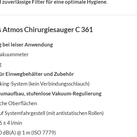
 zuverlässige Filter für eine optimale Hygiene
.
s Atmos Chirurgiesauger C 361
g bei leiser Anwendung
svakuummeter
g
ür Einwegbehälter und Zubehör
king-System (kein Verbindungsschlauch)
uumaufbau, stufenlose Vakuum-Regulierung
iche Oberflächen
f Systemfahrgestell (mit antistatischen Rollen)
6 ± 4 l/min
50 dB(A) @ 1 m (ISO 7779)