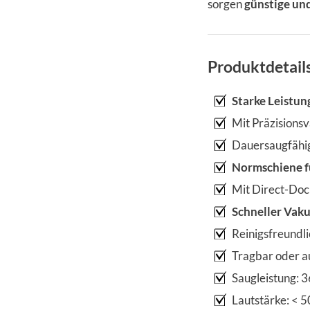
sorgen
günstige und
Produktdetail
Starke Leistun
Mit Präzision
Dauersaugfähi
Normschiene f
Mit Direct-Doc
Schneller Vak
Reinigsfreundl
Tragbar oder au
Saugleistung: 3
Lautstärke: < 