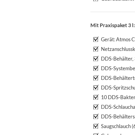
Mit Praxispaket 3 l:
Gerät: Atmos 
Netzanschluss
DDS-Behälter, 3
DDS-Systembeh
DDS-Behältertr
DDS-Spritzsch
10 DDS-Bakteri
DDS-Schlaucha
DDS-Behälters
Saugschlauch (