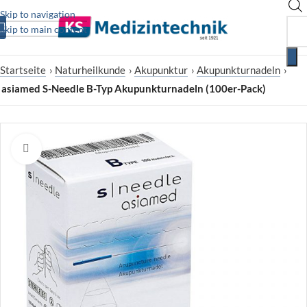
Skip to navigation
Skip to main content
Startseite
›
Naturheilkunde
›
Akupunktur
›
Akupunkturnadeln
›
asiamed S-Needle B-Typ Akupunkturnadeln (100er-Pack)
Zum Vergrößern klicken