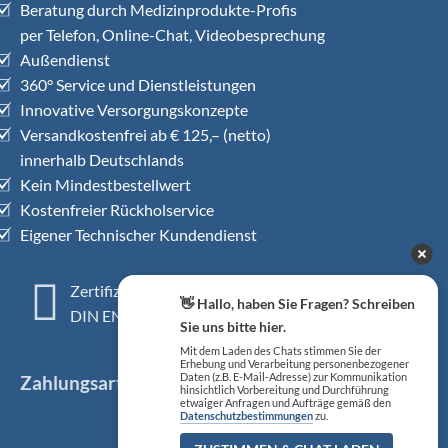
Beratung durch Medizinprodukte-Profis
per Telefon, Online-Chat, Videobesprechung
Außendienst
360° Service und Dienstleistungen
Innovative Versorgungskonzepte
Versandkostenfrei ab € 125,– (netto)
innerhalb Deutschlands
Kein Mindestbestellwert
Kostenfreier Rückholservice
Eigener Technischer Kundendienst
Zertifiziertes QM-System
👋 Hallo, haben Sie Fragen? Schreiben
DIN EN ISO 13485
Sie uns bitte hier.
Mit dem Laden des Chats stimmen Sie der
Erhebung und Verarbeitung personenbezogener
Daten (z.B. E-Mail-Adresse) zur Kommunikation
Zahlungsarten
hinsichtlich Vorbereitung und Durchführung
etwaiger Anfragen und Aufträge gemäß den
Datenschutzbestimmungen
zu.