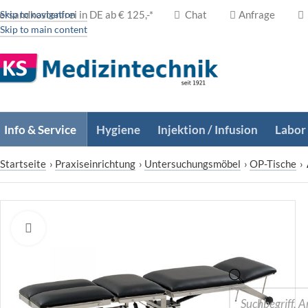
ersandkostenfrei in DE ab € 125,-*
Skip to navigation
Chat
Anfrage
Skip to main content
Info & Service
Hygiene
Injektion / Infusion
Labor
Startseite
›
Praxiseinrichtung
›
Untersuchungsmöbel
›
OP-Tische
›
Zum Vergrößern klicken