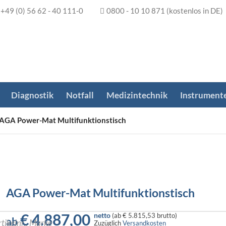
+49 (0) 56 62 - 40 111-0
0800 - 10 10 871
(kostenlos in DE)
Diagnostik
Notfall
Medizintechnik
Instrument
AGA Power-Mat Multifunktionstisch
AGA Power-Mat Multifunktionstisch
€
4.887,00
netto
(
ab
€ 5.815,53
brutto)
ab
Zuzüglich
Versandkosten