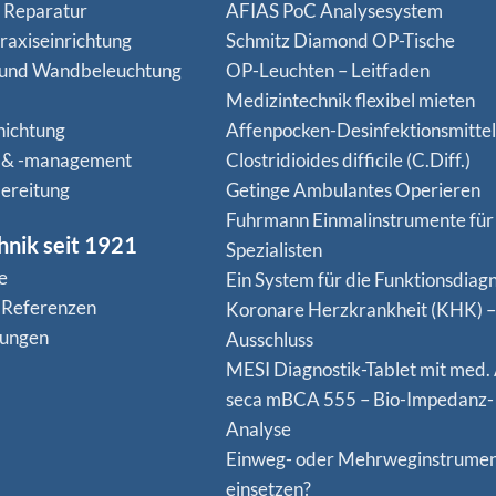
n Reparatur
AFIAS PoC Analysesystem
raxiseinrichtung
Schmitz Diamond OP-Tische
 und Wandbeleuchtung
OP-Leuchten – Leitfaden
Medizintechnik flexibel mieten
hichtung
Affenpocken-Desinfektionsmittel
 & -management
Clostridioides difficile (C.Diff.)
ereitung
Getinge Ambulantes Operieren
Fuhrmann Einmalinstrumente für
hnik seit 1921
Spezialisten
e
Ein System für die Funktionsdiagn
 Referenzen
Koro­nare Herz­krank­heit (KHK) –
nungen
Ausschluss
MESI Diagnostik-Tablet mit med.
seca mBCA 555 – Bio-Impedanz-
Analyse
Einweg- oder Mehrweginstrume
einsetzen?