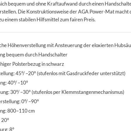
 sich bequem und ohne Kraftaufwand durch einen Handschalt
erstellen. Die Konstruktionsweise der AGA Power-Mat macht 
zu einem stabilen Hilfsmittel zum fairen Preis.
che Höhenverstellung mit Ansteuerung der eloxierten Hubsäu
ung bequem durch Handschalter
fähiger Polsterbezug in schwarz
ellung: 45°/ –20° (stufenlos mit Gasdruckfeder unterstützt)
ung: 40°/ –10°
llung: 30°/ –30° (stufenlos per Klemmstangenmechanismus)
stellung: 0°/ –90°
ung: 800–110 cm
 20°
urg: 8°