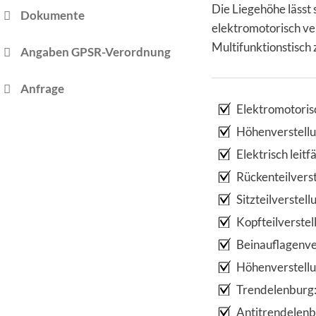
Die Liegehöhe lässt
Dokumente
elektromotorisch v
Multifunktionstisch 
Angaben GPSR-Verordnung
Anfrage
Elektromotoris
Höhenverstell
Elektrisch leit
Rückenteilverst
Sitzteilverstell
Kopfteilverste
Beinauflagenver
Höhenverstell
Trendelenburg:
Antitrendelenb