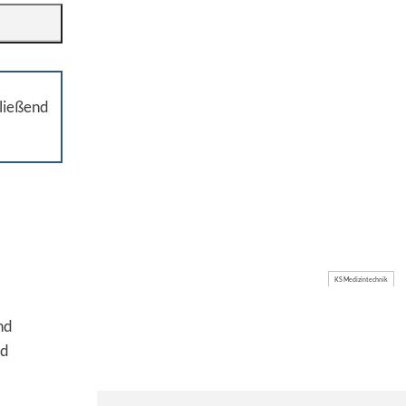
ließend
KS Medizintechnik
nd
nd