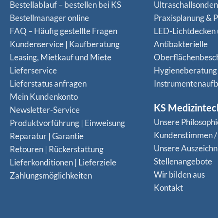
Bestellablauf – bestellen bei KS
Ultraschallsonde
Bestellmanager online
Praxisplanung & P
FAQ – Häufig gestellte Fragen
LED-Lichtdecken
Kundenservice | Kaufberatung
Antibakterielle
Leasing, Mietkauf und Miete
Oberflächenbesc
Lieferservice
Hygieneberatung
Lieferstatus anfragen
Instrumentenaufb
Mein Kundenkonto
KS Medizintec
Newsletter-Service
Unsere Philosophi
Produktvorführung | Einweisung
Kundenstimmen /
Reparatur | Garantie
Unsere Auszeich
Retouren | Rückerstattung
Stellenangebote
Lieferkonditionen | Lieferziele
Wir bilden aus
Zahlungsmöglichkeiten
Kontakt