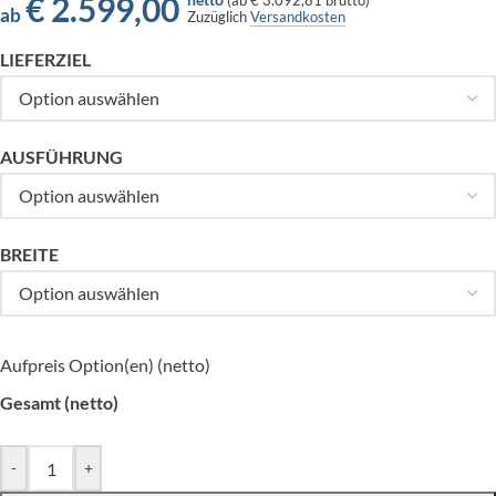
€
2.599,00
(
ab
€ 3.092,81
brutto)
ab
Zuzüglich
Versandkosten
LIEFERZIEL
AUSFÜHRUNG
BREITE
Aufpreis Option(en) (netto)
Gesamt (netto)
-
+