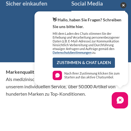
Sicher einkaufen
Social Media
Facebook
👋 Hallo, haben Sie Fragen? Schreiben
Sie uns bitte hier.
Instagram
Mit dem Laden des Chats stimmen Sie der
Erhebung und Verarbeitung personenbezogener
Daten (z.B. E-Mail-Adresse) zur Kommunikation
YouTube
hinsichtlich Vorbereitung und Durchführung
etwaiger Anfragen und Aufträge gemäß den
Datenschutzbestimmungen
zu.
ZUSTIMMEN & CHAT LADEN
Markenqualität kaufen Sie günstig bei KS Medizintechnik
Nach Ihrer Zustimmung klicken Sie zum
Starten auf das aktive Chatsymbol.
Als medizinischer Fachgroßhandel bieten wir Ihnen, neben
unserem individuellen Service, über 50.000 Artikel von
hunderten Marken zu Top-Konditionen.