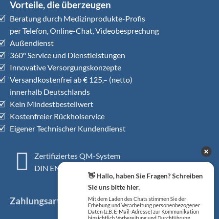
Vorteile, die überzeugen
Beratung durch Medizinprodukte-Profis
per Telefon, Online-Chat, Videobesprechung
Außendienst
360° Service und Dienstleistungen
Innovative Versorgungskonzepte
Versandkostenfrei ab € 125,– (netto)
innerhalb Deutschlands
Kein Mindestbestellwert
Kostenfreier Rückholservice
Eigener Technischer Kundendienst
Zertifiziertes QM-System
DIN EN ISO 13485
👋 Hallo, haben Sie Fragen? Schreiben
Sie uns bitte hier.
Zahlungsarten
Mit dem Laden des Chats stimmen Sie der
Erhebung und Verarbeitung personenbezogener
Daten (z.B. E-Mail-Adresse) zur Kommunikation
hinsichtlich Vorbereitung und Durchführung