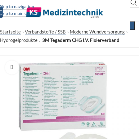
Skip to navigation
Skip to main content
Startseite
›
Verbandstoffe / SSB
›
Moderne Wundversorgung
›
Hydrogelprodukte
›
3M Tegaderm CHG I.V. Fixierverband
Zum Vergrößern klicken