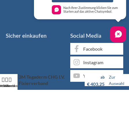
Nach Ihrer Zustimmung klicken Sie zum
Starten auf das aktive Chatsymbol.
Sicher einkaufen
Social Media
Facebook
Instagram
YouTube
3M Tegaderm CHG I.V.
Zur
ab
Fixierverband
Auswahl
€
403,25
artseite
Mein Konto
Warenkorb
Markenqualität kaufen Sie günstig bei KS Medizintechnik
Als medizinischer Fachgroßhandel bieten wir Ihnen, neben
unserem individuellen Service, über 50.000 Artikel von
hunderten Marken zu Top-Konditionen.