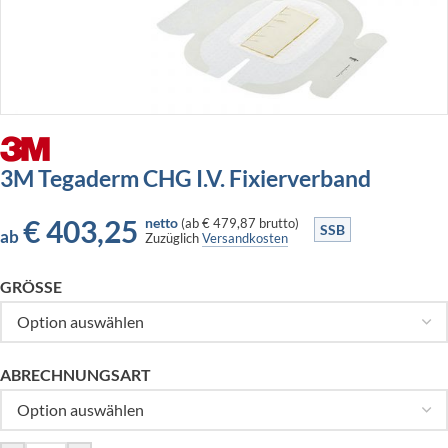
3M Tegaderm CHG I.V. Fixierverband
€
403,25
netto
(
ab
€ 479,87
brutto)
SSB
ab
Zuzüglich
Versandkosten
GRÖSSE
ABRECHNUNGSART