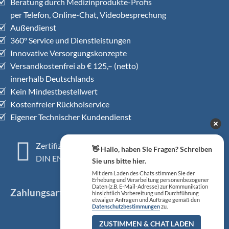
Beratung durch Medizinprodukte-Profis
per Telefon, Online-Chat, Videobesprechung
Außendienst
360° Service und Dienstleistungen
Innovative Versorgungskonzepte
Versandkostenfrei ab € 125,– (netto)
innerhalb Deutschlands
Kein Mindestbestellwert
Kostenfreier Rückholservice
Eigener Technischer Kundendienst
Zertifiziertes QM-System
👋 Hallo, haben Sie Fragen? Schreiben
DIN EN ISO 13485
Sie uns bitte hier.
Mit dem Laden des Chats stimmen Sie der
Erhebung und Verarbeitung personenbezogener
Daten (z.B. E-Mail-Adresse) zur Kommunikation
Zahlungsarten
hinsichtlich Vorbereitung und Durchführung
etwaiger Anfragen und Aufträge gemäß den
Datenschutzbestimmungen
zu.
ZUSTIMMEN & CHAT LADEN