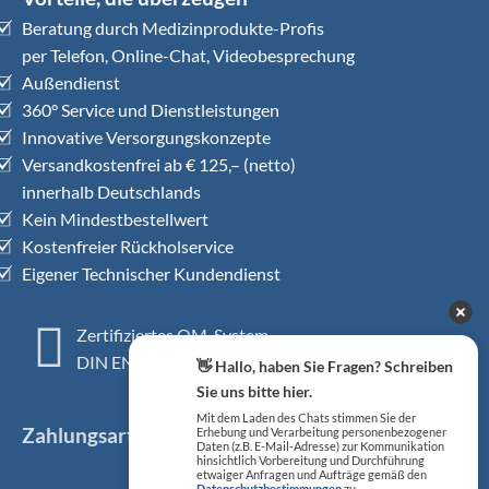
Beratung durch Medizinprodukte-Profis
per Telefon, Online-Chat, Videobesprechung
Außendienst
360° Service und Dienstleistungen
Innovative Versorgungskonzepte
Versandkostenfrei ab € 125,– (netto)
innerhalb Deutschlands
Kein Mindestbestellwert
Kostenfreier Rückholservice
Eigener Technischer Kundendienst
Zertifiziertes QM-System
DIN EN ISO 13485
👋 Hallo, haben Sie Fragen? Schreiben
Sie uns bitte hier.
Mit dem Laden des Chats stimmen Sie der
Zahlungsarten
Erhebung und Verarbeitung personenbezogener
Daten (z.B. E-Mail-Adresse) zur Kommunikation
hinsichtlich Vorbereitung und Durchführung
etwaiger Anfragen und Aufträge gemäß den
Datenschutzbestimmungen
zu.