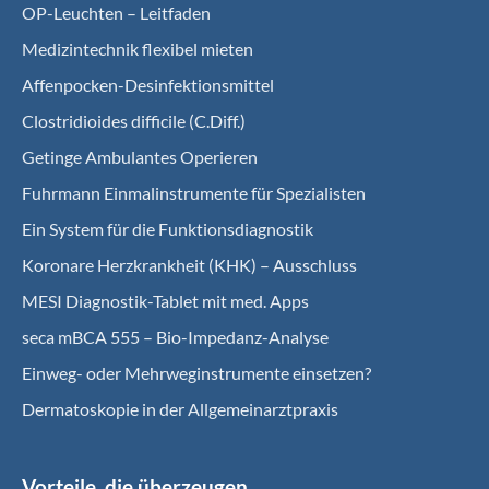
OP-Leuchten – Leitfaden
Medizintechnik flexibel mieten
Affenpocken-Desinfektionsmittel
Clostridioides difficile (C.Diff.)
Getinge Ambulantes Operieren
Fuhrmann Einmalinstrumente für Spezialisten
Ein System für die Funktionsdiagnostik
Koro­nare Herz­krank­heit (KHK) – Ausschluss
MESI Diagnostik-Tablet mit med. Apps
seca mBCA 555 – Bio-Impedanz-Analyse
Einweg- oder Mehrweginstrumente einsetzen?
Dermatoskopie in der Allgemeinarztpraxis
Vorteile, die überzeugen