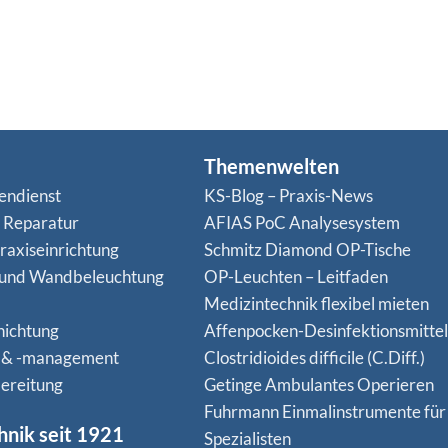
Themenwelten
endienst
KS-Blog – Praxis-News
n Reparatur
AFIAS PoC Analysesystem
raxiseinrichtung
Schmitz Diamond OP-Tische
 und Wandbeleuchtung
OP-Leuchten – Leitfaden
Medizintechnik flexibel mieten
hichtung
Affenpocken-Desinfektionsmittel
 & -management
Clostridioides difficile (C.Diff.)
ereitung
Getinge Ambulantes Operieren
Fuhrmann Einmalinstrumente für
hnik seit 1921
Spezialisten