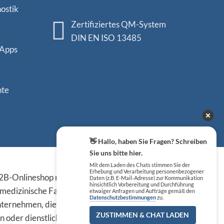
ostik
Zertifiziertes QM-System
DIN EN ISO 13485
 Apps
nte
👋 Hallo, haben Sie Fragen? Schreiben
Sie uns bitte hier.
Sicher einkaufen
Mit dem Laden des Chats stimmen Sie der
Erhebung und Verarbeitung personenbezogener
B-Onlineshop richten sich
Daten (z.B. E-Mail-Adresse) zur Kommunikation
hinsichtlich Vorbereitung und Durchführung
 medizinische Fachkreise,
etwaiger Anfragen und Aufträge gemäß den
Datenschutzbestimmungen
zu.
ternehmen, die die
ZUSTIMMEN & CHAT LADEN
n oder dienstlichen Tätigkeit