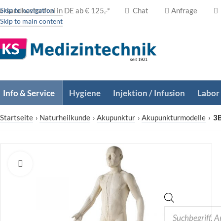
ersandkostenfrei in DE ab € 125,-*
Skip to navigation
Chat
Anfrage
Skip to main content
Info & Service
Hygiene
Injektion / Infusion
Labor
Startseite
›
Naturheilkunde
›
Akupunktur
›
Akupunkturmodelle
›
3B
Zum Vergrößern klicken