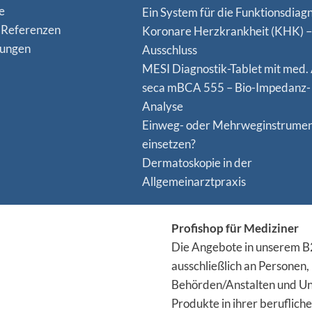
e
Ein System für die Funktionsdiagn
 Referenzen
Koro­nare Herz­krank­heit (KHK) –
nungen
Ausschluss
MESI Diagnostik-Tablet mit med.
seca mBCA 555 – Bio-Impedanz-
Analyse
Einweg- oder Mehrweginstrume
einsetzen?
Dermatoskopie in der
Allgemeinarztpraxis
Profishop für Mediziner
Die Angebote in unserem B2
ausschließlich an Personen,
Behörden/Anstalten und Un
Produkte in ihrer berufliche