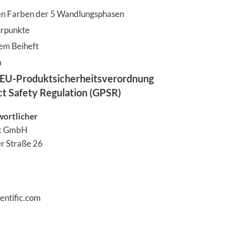
en Farben der 5 Wandlungsphasen
rpunkte
hem Beiheft
m
EU-Produktsicherheitsverordnung
ct Safety Regulation (GPSR)
wortlicher
fic GmbH
r Straße 26
entific.com