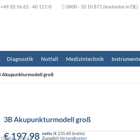
+49 (0) 56 62 - 40 111-0
0800 - 10 10 871
(kostenlos in DE)
Diagnostik
Notfall
Medizintechnik
Instrument
 Akupunkturmodell groß
3B Akupunkturmodell groß
€
197,98
netto
(
€ 235,60
brutto)
Zuzüglich
Versandkosten