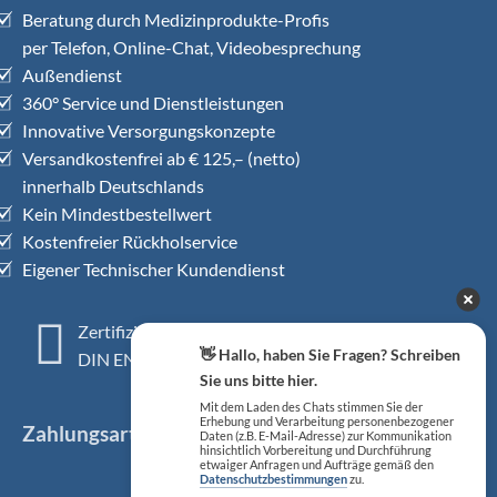
Beratung durch Medizinprodukte-Profis
per Telefon, Online-Chat, Videobesprechung
Außendienst
360° Service und Dienstleistungen
Innovative Versorgungskonzepte
Versandkostenfrei ab € 125,– (netto)
innerhalb Deutschlands
Kein Mindestbestellwert
Kostenfreier Rückholservice
Eigener Technischer Kundendienst
Zertifiziertes QM-System
👋 Hallo, haben Sie Fragen? Schreiben
DIN EN ISO 13485
Sie uns bitte hier.
Mit dem Laden des Chats stimmen Sie der
Erhebung und Verarbeitung personenbezogener
Zahlungsarten
Daten (z.B. E-Mail-Adresse) zur Kommunikation
hinsichtlich Vorbereitung und Durchführung
etwaiger Anfragen und Aufträge gemäß den
Datenschutzbestimmungen
zu.