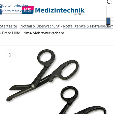
Skip to navigation
Skip to main content
Startseite
›
Notfall & Überwachung
›
Notfallgeräte & Notfallbedarf
›
Erste Hilfe
›
1m4 Mehrzweckschere
Zum Vergrößern klicken