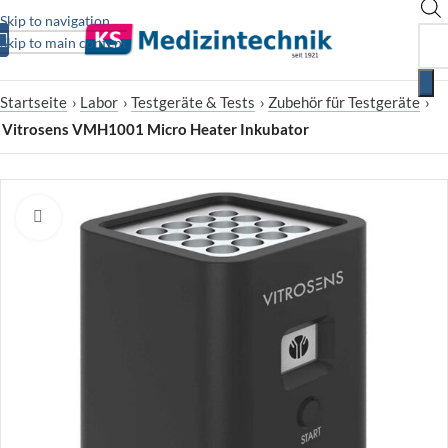
Skip to navigation
Skip to main content
Startseite
›
Labor
›
Testgeräte & Tests
›
Zubehör für Testgeräte
›
Vitrosens VMH1001 Micro Heater Inkubator
Zum Vergrößern klicken