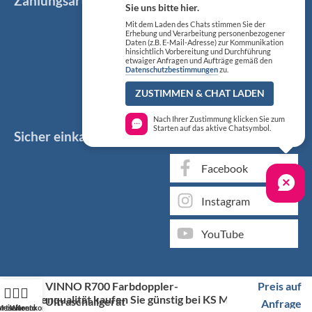
Zahlungsarten
Sie uns bitte hier.
Mit dem Laden des Chats stimmen Sie der
Erhebung und Verarbeitung personenbezogener
Daten (z.B. E-Mail-Adresse) zur Kommunikation
hinsichtlich Vorbereitung und Durchführung
etwaiger Anfragen und Aufträge gemäß den
Datenschutzbestimmungen
zu.
ZUSTIMMEN & CHAT LADEN
Nach Ihrer Zustimmung klicken Sie zum
Starten auf das aktive Chatsymbol.
Sicher einkaufen
Social Media
Facebook
Instagram
YouTube
VINNO R700 Farbdoppler-
Preis auf
Markenqualität kaufen Sie günstig bei KS Medizintechnik
Ultraschallgerät
Anfrage
artseite
Mein Konto
Warenkorb