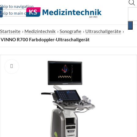
Skip to navigation
Skip to main content
Startseite
›
Medizintechnik
›
Sonografie
›
Ultraschallgeräte
›
VINNO R700 Farbdoppler-Ultraschallgerät
Zum Vergrößern klicken