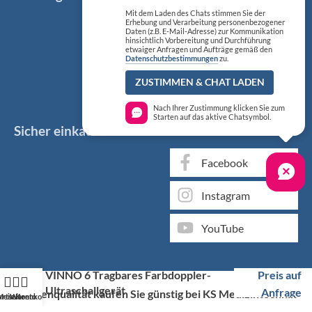
Mit dem Laden des Chats stimmen Sie der
Erhebung und Verarbeitung personenbezogener
Daten (z.B. E-Mail-Adresse) zur Kommunikation
hinsichtlich Vorbereitung und Durchführung
etwaiger Anfragen und Aufträge gemäß den
Datenschutzbestimmungen
zu.
ZUSTIMMEN & CHAT LADEN
Nach Ihrer Zustimmung klicken Sie zum
Starten auf das aktive Chatsymbol.
Sicher einkaufen
Social Media
Facebook
Instagram
YouTube
VINNO 6 Tragbares Farbdoppler-
Preis auf
Ultraschallgerät
Anfrage
Markenqualität kaufen Sie günstig bei KS Medizintechnik
artseite
Mein Konto
Warenkorb
Als medizinischer Fachgroßhandel bieten wir Ihnen, neben