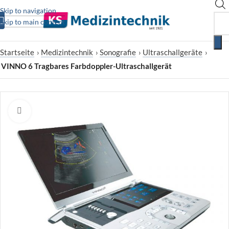
Skip to navigation
Skip to main content
Startseite
›
Medizintechnik
›
Sonografie
›
Ultraschallgeräte
›
VINNO 6 Tragbares Farbdoppler-Ultraschallgerät
Zum Vergrößern klicken