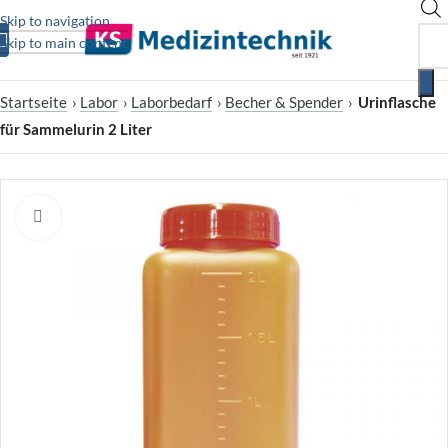
Skip to navigation
Skip to main content
Startseite
›
Labor
›
Laborbedarf
›
Becher & Spender
›
Urinflasche
für Sammelurin 2 Liter
Zum Vergrößern klicken