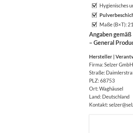
Hygienisches u
Pulverbeschic
Maße (B×T): 21
Angaben gemäß 
– General Produ
Hersteller | Verant
Firma: Selzer Gmb
Straße: Daimlerstr
PLZ: 68753
Ort: Waghäusel
Land: Deutschland
Kontakt: selzer@sel