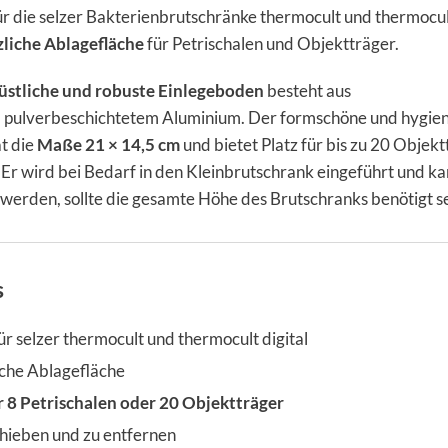
r die selzer Bakterienbrutschränke thermocult und thermocu
zliche Ablagefläche
für Petrischalen und Objektträger.
stliche und robuste Einlegeboden
besteht aus
, pulverbeschichtetem Aluminium. Der formschöne und hygien
t die
Maße 21 × 14,5 cm
und bietet Platz für bis zu 20 Objek
 Er wird bei Bedarf in den Kleinbrutschrank eingeführt und k
erden, sollte die gesamte Höhe des Brutschranks benötigt se
s
r selzer thermocult und thermocult digital
iche Ablagefläche
ür 8 Petrischalen oder 20 Objektträger
chieben und zu entfernen