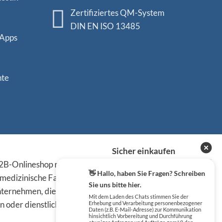
Zertifiziertes QM-System
DIN EN ISO 13485
 Apps
nte
Sicher einkaufen
B-Onlineshop richten sich
👋 Hallo, haben Sie Fragen? Schreiben
 medizinische Fachkreise,
Sie uns bitte hier.
ternehmen, die die
Mit dem Laden des Chats stimmen Sie der
n oder dienstlichen Tätigkeit
Erhebung und Verarbeitung personenbezogener
Daten (z.B. E-Mail-Adresse) zur Kommunikation
hinsichtlich Vorbereitung und Durchführung