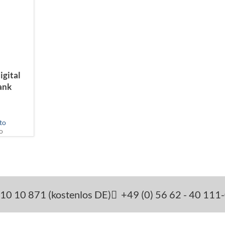
igital
ank
to
o
10 10 871 (kostenlos DE)
+49 (0) 56 62 - 40 111