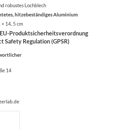
nd robustes Lochblech
htetes, hitzebeständiges Aluminium
 × 14, 5 cm
EU-Produktsicherheitsverordnung
ct Safety Regulation (GPSR)
wortlicher
H
aße 14
zerlab.de