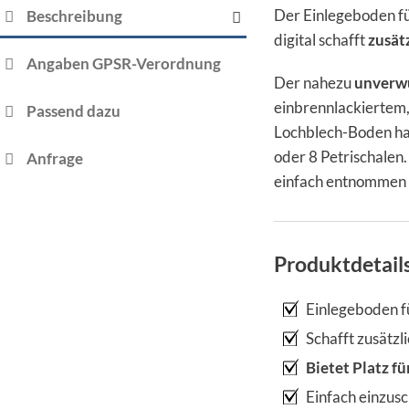
Der Einlegeboden fü
Beschreibung
digital schafft
zusät
Angaben GPSR-Verordnung
Der nahezu
unverwü
einbrennlackiertem
Passend dazu
Lochblech-Boden ha
oder 8 Petrischalen.
Anfrage
einfach entnommen w
Produktdetail
Einlegeboden fü
Schafft zusätzl
Bietet Platz f
Einfach einzus