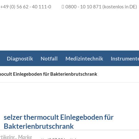
+49 (0) 56 62 - 40 111-0
0800 - 10 10 871
(kostenlos in DE)
Diagnostik
Notfall
Medizintechnik
Instrument
mocult Einlegeboden für Bakterienbrutschrank
selzer thermocult Einlegeboden für
Bakterienbrutschrank