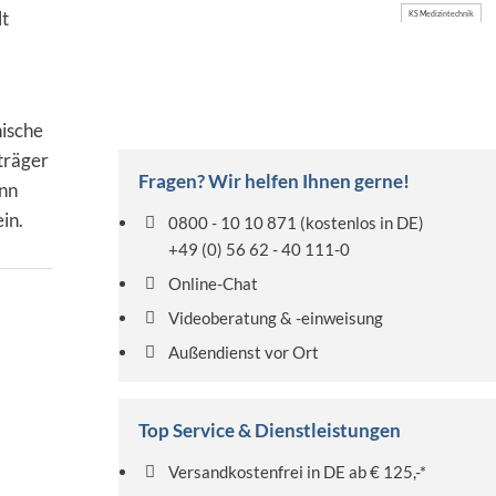
lt
KS Medizintechnik
ische
tträger
Fragen? Wir helfen Ihnen gerne!
ann
in.
0800 - 10 10 871
(kostenlos in DE)
+49 (0) 56 62 - 40 111-0
Online-Chat
Videoberatung & -einweisung
Außendienst vor Ort
Top Service & Dienstleistungen
Versandkostenfrei in DE ab € 125,-*