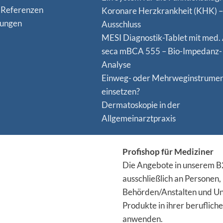
 Referenzen
Koro­nare Herz­krank­heit (KHK) –
nungen
Ausschluss
MESI Diagnostik-Tablet mit med.
seca mBCA 555 – Bio-Impedanz-
Analyse
Einweg- oder Mehrweginstrume
einsetzen?
Dermatoskopie in der
Allgemeinarztpraxis
Profishop für Mediziner
Die Angebote in unserem B2
ausschließlich an Personen,
Behörden/Anstalten und Un
Produkte in ihrer berufliche
anwenden.