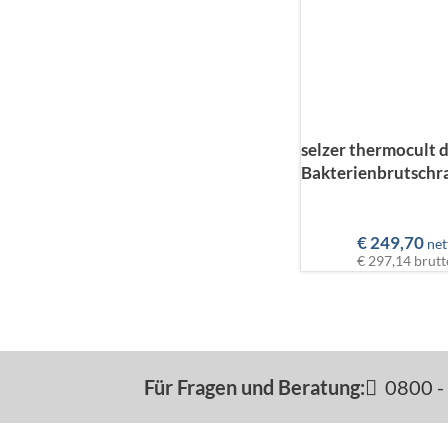
selzer thermocult d
Bakterienbrutschr
€
249,70
net
€ 297,14
brutt
Für Fragen und Beratung:
0800 - 