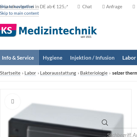
ersandkostenfrei in DE ab € 125,-*
Skip to navigation
Chat
Anfrage
Skip to main content
Info & Service
Hygiene
Injektion / Infusion
Labor
Startseite
›
Labor
›
Laborausstattung
›
Bakteriologie
›
selzer ther
Zum Vergrößern klicken