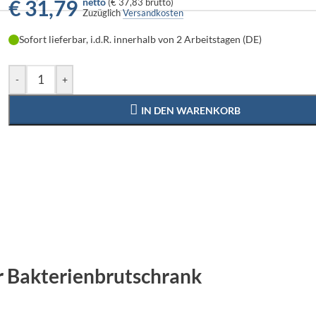
€
31,79
netto
(
€ 37,83
brutto)
Zuzüglich
Versandkosten
Sofort lieferbar, i.d.R. innerhalb von 2 Arbeitstagen (DE)
-
+
IN DEN WARENKORB
r Bakterienbrutschrank