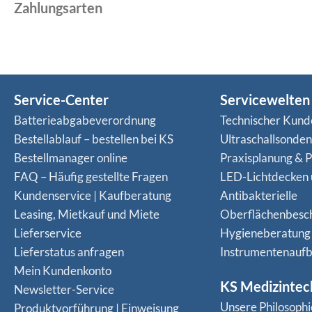
Zahlungsarten
Service-Center
Servicewelten
Batterieabgabeverordnung
Technischer Kund
Bestellablauf – bestellen bei KS
Ultraschallsonde
Bestellmanager online
Praxisplanung & P
FAQ – Häufig gestellte Fragen
LED-Lichtdecken
Kundenservice | Kaufberatung
Antibakterielle
Leasing, Mietkauf und Miete
Oberflächenbesc
Lieferservice
Hygieneberatung
Lieferstatus anfragen
Instrumentenaufb
Mein Kundenkonto
KS Medizintec
Newsletter-Service
Unsere Philosophi
Produktvorführung | Einweisung