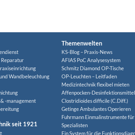
Themenwelten
endienst
KS-Blog – Praxis-News
n Reparatur
AFIAS PoC Analysesystem
raxiseinrichtung
Schmitz Diamond OP-Tische
 und Wandbeleuchtung
OP-Leuchten – Leitfaden
Medizintechnik flexibel mieten
hichtung
Affenpocken-Desinfektionsmittel
 & -management
Clostridioides difficile (C.Diff.)
ereitung
Getinge Ambulantes Operieren
Fuhrmann Einmalinstrumente für
hnik seit 1921
Spezialisten
e
Ein System für die Funktionsdiagn