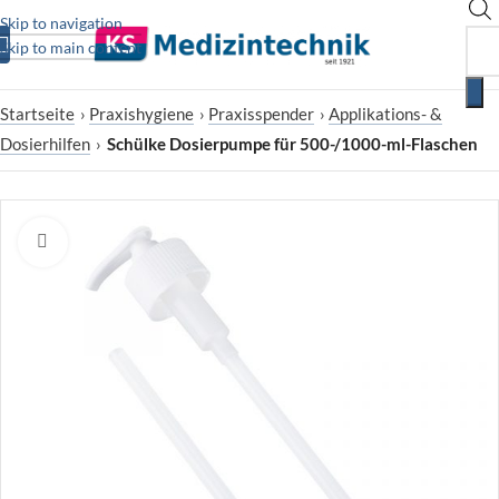
Skip to navigation
Skip to main content
Startseite
›
Praxishygiene
›
Praxisspender
›
Applikations- &
Dosierhilfen
›
Schülke Dosierpumpe für 500-/1000-ml-Flaschen
Zum Vergrößern klicken