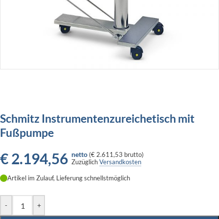
Schmitz Instrumentenzureichetisch mit
Fußpumpe
€
2.194,56
netto
(
€ 2.611,53
brutto)
Zuzüglich
Versandkosten
Artikel im Zulauf, Lieferung schnellstmöglich
-
+