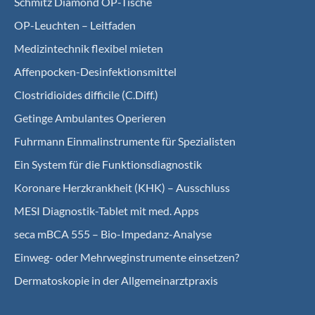
Schmitz Diamond OP-Tische
OP-Leuchten – Leitfaden
Medizintechnik flexibel mieten
Affenpocken-Desinfektionsmittel
Clostridioides difficile (C.Diff.)
Getinge Ambulantes Operieren
Fuhrmann Einmalinstrumente für Spezialisten
Ein System für die Funktionsdiagnostik
Koro­nare Herz­krank­heit (KHK) – Ausschluss
MESI Diagnostik-Tablet mit med. Apps
seca mBCA 555 – Bio-Impedanz-Analyse
Einweg- oder Mehrweginstrumente einsetzen?
Dermatoskopie in der Allgemeinarztpraxis