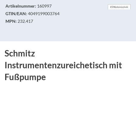
Artikelnummer:
160997
KS Medizintechnik
GTIN/EAN:
4049199003764
MPN:
232.417
Schmitz
Instrumentenzureichetisch mit
Fußpumpe