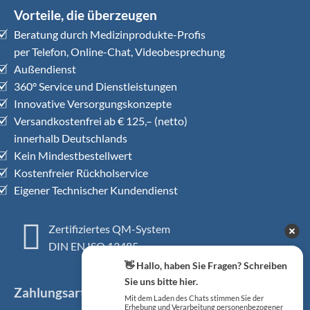
Vorteile, die überzeugen
Beratung durch Medizinprodukte-Profis
per Telefon, Online-Chat, Videobesprechung
Außendienst
360° Service und Dienstleistungen
Innovative Versorgungskonzepte
Versandkostenfrei ab € 125,– (netto)
innerhalb Deutschlands
Kein Mindestbestellwert
Kostenfreier Rückholservice
Eigener Technischer Kundendienst
Zertifiziertes QM-System
DIN EN ISO 13485
👋 Hallo, haben Sie Fragen? Schreiben
Sie uns bitte hier.
Zahlungsarten
Mit dem Laden des Chats stimmen Sie der
Erhebung und Verarbeitung personenbezogener