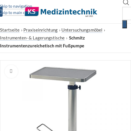
Skip to navigation
Skip to main content
Startseite
›
Praxiseinrichtung
›
Untersuchungsmöbel
›
Instrumenten- & Lagerungstische
›
Schmitz
Instrumentenzureichetisch mit Fußpumpe
Zum Vergrößern klicken