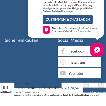
Daten (z.B. E-Mail-Adresse) zur Kommunikation
hinsichtlich Vorbereitung und Durchführung
etwaiger Anfragen und Aufträge gemäß den
Datenschutzbestimmungen
zu.
ZUSTIMMEN & CHAT LADEN
Nach Ihrer Zustimmung klicken Sie zum
Starten auf das aktive Chatsymbol.
Sicher einkaufen
Social Media
Facebook
Instagram
YouTube
Schmitz
-
+
Instrumentenzureichetisch
€
2.194,56
mit Fußpumpe
artseite
Mein Konto
Warenkorb
IN DE
Markenqualität kaufen Sie günstig bei KS Medizintechnik
Als medizinischer Fachgroßhandel bieten wir Ihnen, neben