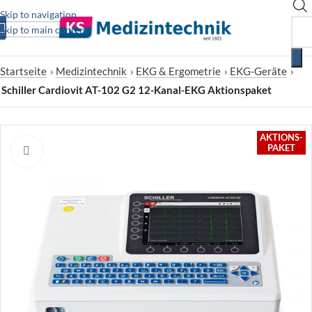
Skip to navigation
Skip to main content
Startseite
›
Medizintechnik
›
EKG & Ergometrie
›
EKG-Geräte
›
Schiller Cardiovit AT-102 G2 12-Kanal-EKG Aktionspaket
AKTIONS-
PAKET
Zum Vergrößern klicken