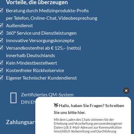
Vorteile, die überzeugen
Beratung durch Medizinprodukte-Profis
per Telefon, Online-Chat, Videobesprechung
Außendienst
360° Service und Dienstleistungen
Innovative Versorgungskonzepte
Versandkostenfrei ab € 125,– (netto)
innerhalb Deutschlands
Kein Mindestbestellwert
Kostenfreier Rückholservice
Eigener Technischer Kundendienst
Zertifiziertes QM-System
DIN EN ISO 13485
👋 Hallo, haben Sie Fragen? Schreiben
Sie uns bitte hier.
Mit dem Laden des Chats stimmen Sie der
Zahlungsarten
Erhebung und Verarbeitung personenbezogener
Daten (z.B. E-Mail-Adresse) zur Kommunikation
hinsichtlich Vorbereitung und Durchführung