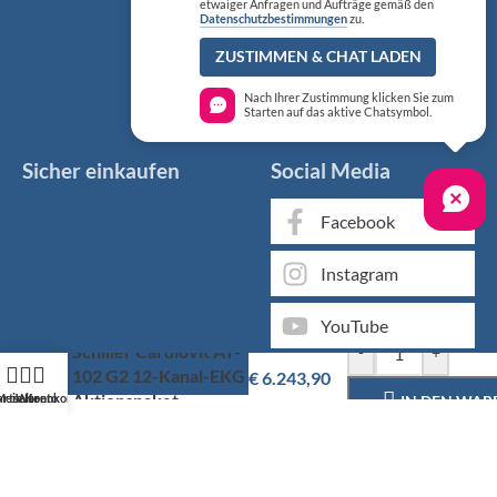
etwaiger Anfragen und Aufträge gemäß den
Datenschutzbestimmungen
zu.
ZUSTIMMEN & CHAT LADEN
Nach Ihrer Zustimmung klicken Sie zum
Starten auf das aktive Chatsymbol.
Sicher einkaufen
Social Media
Facebook
Instagram
YouTube
Schiller Cardiovit AT-
-
+
102 G2 12-Kanal-EKG
€
6.243,90
Aktionspaket
artseite
Mein Konto
Warenkorb
IN DEN WA
Markenqualität kaufen Sie günstig bei KS Medizintechnik
Als medizinischer Fachgroßhandel bieten wir Ihnen, neben
unserem individuellen Service, über 50.000 Artikel von