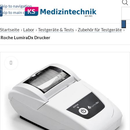
Skip to navigation
Skip to main content
Startseite
›
Labor
›
Testgeräte & Tests
›
Zubehör für Testgeräte
›
Roche LumiraDx Drucker
Zum Vergrößern klicken