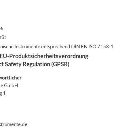
ie
tät
zinische Instrumente entsprechend DIN EN ISO 7153-1
EU-Produktsicherheitsverordnung
ct Safety Regulation (GPSR)
wortlicher
nte GmbH
g 1
nstrumente.de