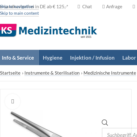
ersandkostenfrei in DE ab € 125,-*
Skip to navigation
Chat
Anfrage
Skip to main content
Info & Service
Hygiene
Injektion / Infusion
Labor
Startseite
›
Instrumente & Sterilisation
›
Medizinische Instrumente
Zum Vergrößern klicken