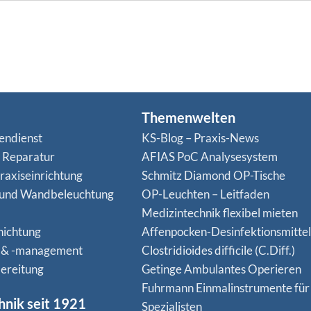
Themenwelten
endienst
KS-Blog – Praxis-News
n Reparatur
AFIAS PoC Analysesystem
raxiseinrichtung
Schmitz Diamond OP-Tische
 und Wandbeleuchtung
OP-Leuchten – Leitfaden
Medizintechnik flexibel mieten
hichtung
Affenpocken-Desinfektionsmittel
 & -management
Clostridioides difficile (C.Diff.)
ereitung
Getinge Ambulantes Operieren
Fuhrmann Einmalinstrumente für
hnik seit 1921
Spezialisten