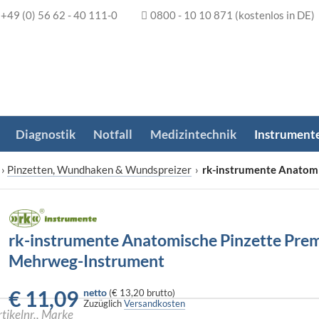
+49 (0) 56 62 - 40 111-0
0800 - 10 10 871
(kostenlos in DE)
Diagnostik
Notfall
Medizintechnik
Instrument
›
Pinzetten, Wundhaken & Wundspreizer
›
rk-instrumente Anatom
rk-instrumente Anatomische Pinzette Pre
Mehrweg-Instrument
€
11,09
netto
(
€ 13,20
brutto)
Zuzüglich
Versandkosten