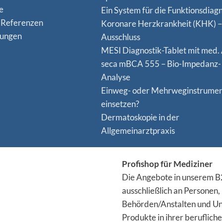
e
Ein System für die Funktionsdiagn
 Referenzen
Koro­nare Herz­krank­heit (KHK) –
nungen
Ausschluss
MESI Diagnostik-Tablet mit med.
seca mBCA 555 – Bio-Impedanz-
Analyse
Einweg- oder Mehrweginstrume
einsetzen?
Dermatoskopie in der
Allgemeinarztpraxis
Profishop für Mediziner
Die Angebote in unserem B2
ausschließlich an Personen,
Behörden/Anstalten und Un
Produkte in ihrer berufliche