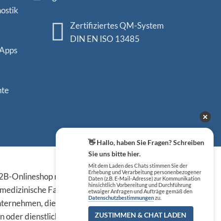
ostik
Zertifiziertes QM-System
DIN EN ISO 13485
 Apps
nte
👋 Hallo, haben Sie Fragen? Schreiben
Sie uns bitte hier.
Sicher einkaufen
Mit dem Laden des Chats stimmen Sie der
Erhebung und Verarbeitung personenbezogener
B-Onlineshop richten sich
Daten (z.B. E-Mail-Adresse) zur Kommunikation
hinsichtlich Vorbereitung und Durchführung
 medizinische Fachkreise,
etwaiger Anfragen und Aufträge gemäß den
Datenschutzbestimmungen
zu.
ternehmen, die die
n oder dienstlichen Tätigkeit
ZUSTIMMEN & CHAT LADEN