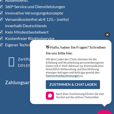
Außendienst
360° Service und Dienstleistungen
Innovative Versorgungskonzepte
Versandkostenfrei ab € 125,– (netto)
innerhalb Deutschlands
Kein Mindestbestellwert
Kostenfreier Rückholservice
Eigener Technischer Kundendienst
👋 Hallo, haben Sie Fragen? Schreiben
Sie uns bitte hier.
Zertifiziertes QM-System
Mit dem Laden des Chats stimmen Sie der
Erhebung und Verarbeitung personenbezogener
DIN EN ISO 13485
Daten (z.B. E-Mail-Adresse) zur Kommunikation
hinsichtlich Vorbereitung und Durchführung
etwaiger Anfragen und Aufträge gemäß den
Datenschutzbestimmungen
zu.
Zahlungsarten
ZUSTIMMEN & CHAT LADEN
Nach Ihrer Zustimmung klicken Sie zum
Starten auf das aktive Chatsymbol.