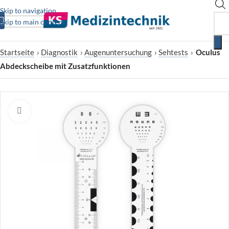
Skip to navigation
Skip to main content
Startseite
›
Diagnostik
›
Augenuntersuchung
›
Sehtests
›
Oculus
Abdeckscheibe mit Zusatzfunktionen
Zum Vergrößern klicken