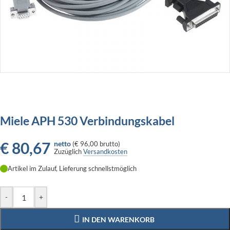
Miele APH 530 Verbindungskabel
€
80,67
netto
(
€ 96,00
brutto)
Zuzüglich
Versandkosten
Artikel im Zulauf, Lieferung schnellstmöglich
-
+
IN DEN WARENKORB