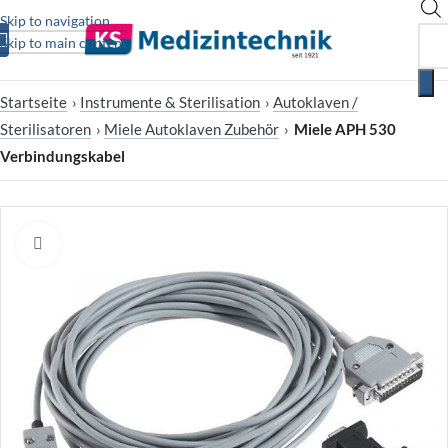
Skip to navigation
Skip to main content
Startseite
›
Instrumente & Sterilisation
›
Autoklaven /
Sterilisatoren
›
Miele Autoklaven Zubehör
›
Miele APH 530
Verbindungskabel
Zum Vergrößern klicken