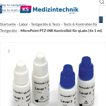
Skip to navigation
Skip to main content
Startseite
›
Labor
›
Testgeräte & Tests
›
Tests & Kontrollen für
Testgeräte
›
MicroPoint PTZ-INR Kontrollkit für qLabs (4x 1 ml)
Zum Vergrößern klicken