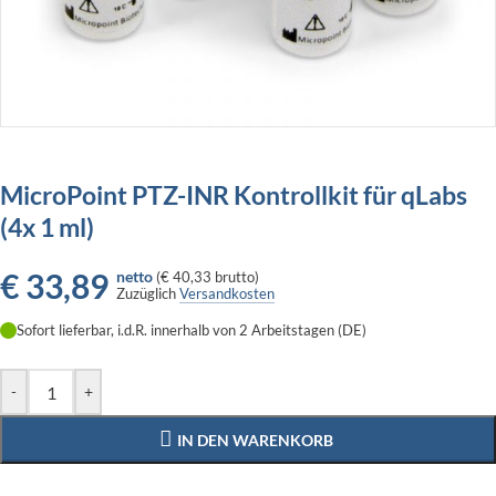
MicroPoint PTZ-INR Kontrollkit für qLabs
(4x 1 ml)
€
33,89
netto
(
€ 40,33
brutto)
Zuzüglich
Versandkosten
Sofort lieferbar, i.d.R. innerhalb von 2 Arbeitstagen (DE)
-
+
IN DEN WARENKORB