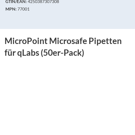
GTIN/EAN:
4250387307308
MPN:
77001
MicroPoint Microsafe Pipetten
für qLabs (50er-Pack)