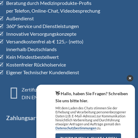
Beratung durch Medizinprodukte-Profis
per Telefon, Online-Chat, Videobesprechung
Außendienst
360° Service und Dienstleistungen
Innovative Versorgungskonzepte
Versandkostenfrei ab € 125,– (netto)
innerhalb Deutschlands
Kein Mindestbestellwert
Kostenfreier Rückholservice
Eigener Technischer Kundendienst
Zertifiziertes QM-System
👋 Hallo, haben Sie Fragen? Schreiben
DIN EN ISO 13485
Sie uns bitte hier.
Mit dem Laden des Chats stimmen Sie der
Erhebung und Verarbeitung personenbezogener
Daten (z.B. E-Mail-Adresse) zur Kommunikation
Zahlungsarten
hinsichtlich Vorbereitung und Durchführung
etwaiger Anfragen und Aufträge gemäß den
Datenschutzbestimmungen
zu.