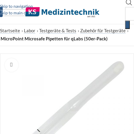
Skip to navigation
Skip to main content
Startseite
›
Labor
›
Testgeräte & Tests
›
Zubehör für Testgeräte
›
MicroPoint Microsafe Pipetten für qLabs (50er-Pack)
Zum Vergrößern klicken