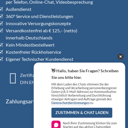
per Telefon, Online-Chat, Videobesprechung
Außendienst
360° Service und Dienstleistungen
Innovative Versorgungskonzepte
Versandkostenfrei ab € 125,– (netto)
innerhalb Deutschlands
Kein Mindestbestellwert
Kostenfreier Rückholservice
Eigener Technischer Kundendienst
👋 Hallo, haben Sie Fragen? Schreiben
Zertifiziertes QM-System
Sie uns bitte hier.
DIN EN ISO 13485
Mit dem Laden des Chats stimmen Sie der
Erhebung und Verarbeitung personenbezogener
Daten (z.B. E-Mail-Adresse) zur Kommunikation
hinsichtlich Vorbereitung und Durchführung
etwaiger Anfragen und Aufträge gemäß den
Zahlungsarten
Datenschutzbestimmungen
zu.
ZUSTIMMEN & CHAT LADEN
Nach Ihrer Zustimmung klicken Sie zum
Starten auf das aktive Chatsymbol.