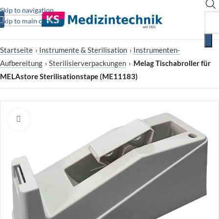
Skip to navigation
Skip to main content
Startseite
›
Instrumente & Sterilisation
›
Instrumenten-
Aufbereitung
›
Sterilisierverpackungen
›
Melag Tischabroller für
MELAstore Sterilisationstape (ME11183)
Zum Vergrößern klicken