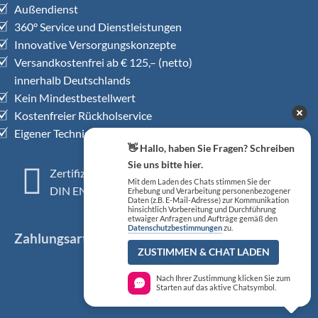
Außendienst
360° Service und Dienstleistungen
Innovative Versorgungskonzepte
Versandkostenfrei ab € 125,– (netto)
innerhalb Deutschlands
Kein Mindestbestellwert
Kostenfreier Rückholservice
Eigener Technischer Kundendienst
👋 Hallo, haben Sie Fragen? Schreiben
Sie uns bitte hier.
Zertifiziertes QM-System
Mit dem Laden des Chats stimmen Sie der
DIN EN ISO 13485
Erhebung und Verarbeitung personenbezogener
Daten (z.B. E-Mail-Adresse) zur Kommunikation
hinsichtlich Vorbereitung und Durchführung
etwaiger Anfragen und Aufträge gemäß den
Datenschutzbestimmungen
zu.
Zahlungsarten
ZUSTIMMEN & CHAT LADEN
Nach Ihrer Zustimmung klicken Sie zum
Starten auf das aktive Chatsymbol.