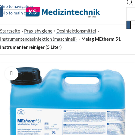
Skip to navigation
Skip to main content
Startseite
›
Praxishygiene
›
Desinfektionsmittel
›
Instrumentendesinfektion (maschinell)
›
Melag MEtherm 51
Instrumentenreiniger (5 Liter)
Zum Vergrößern klicken