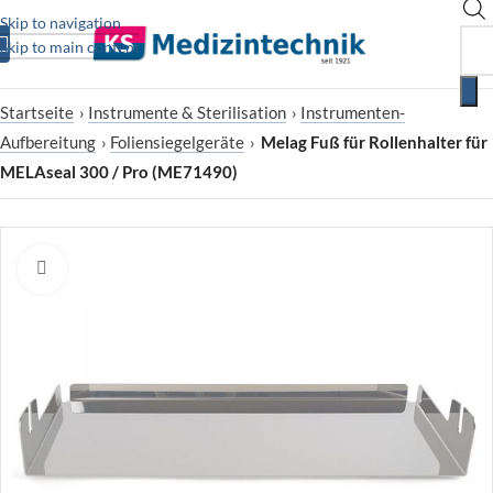
Skip to navigation
Skip to main content
Startseite
›
Instrumente & Sterilisation
›
Instrumenten-
Aufbereitung
›
Foliensiegelgeräte
›
Melag Fuß für Rollenhalter für
MELAseal 300 / Pro (ME71490)
Zum Vergrößern klicken