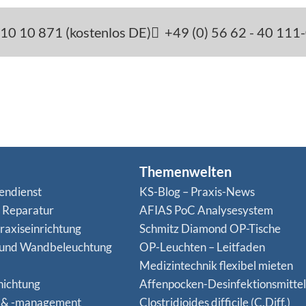
10 10 871 (kostenlos DE)
+49 (0) 56 62 - 40 111
Themenwelten
endienst
KS-Blog – Praxis-News
n Reparatur
AFIAS PoC Analysesystem
raxiseinrichtung
Schmitz Diamond OP-Tische
 und Wandbeleuchtung
OP-Leuchten – Leitfaden
Medizintechnik flexibel mieten
hichtung
Affenpocken-Desinfektionsmittel
 & -management
Clostridioides difficile (C.Diff.)