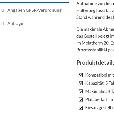
Aufnahme von Inst
Angaben GPSR-Verordnung
Halterung fasst bis 
Stand während des R
Anfrage
Die maximale Abmess
das Gestell belegt 
im Melatherm 20. Es
Prozessstabilität ge
Produktdetail
Kompatibel mi
Kapazität: 5 Tab
Maximalmaß Tab
Platzbedarf im
Einsatzgestell i