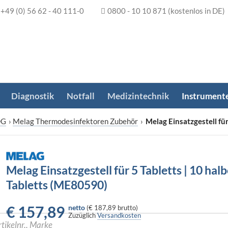
+49 (0) 56 62 - 40 111-0
0800 - 10 10 871
(kostenlos in DE)
Diagnostik
Notfall
Medizintechnik
Instrument
DG
›
Melag Thermodesinfektoren Zubehör
›
Melag Einsatzgestell fü
Melag Einsatzgestell für 5 Tabletts | 10 hal
Tabletts (ME80590)
€
157,89
netto
(
€ 187,89
brutto)
Zuzüglich
Versandkosten