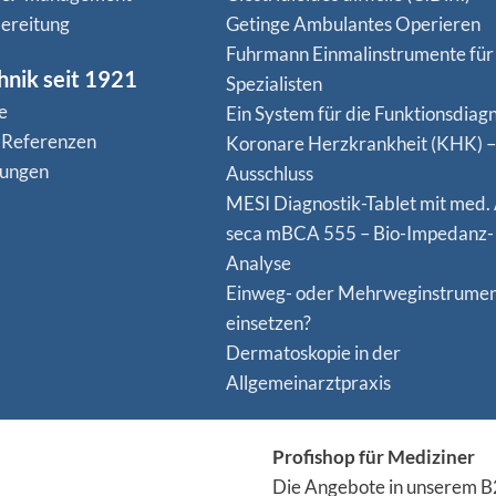
ereitung
Getinge Ambulantes Operieren
Fuhrmann Einmalinstrumente für
hnik seit 1921
Spezialisten
e
Ein System für die Funktionsdiagn
 Referenzen
Koro­nare Herz­krank­heit (KHK) –
nungen
Ausschluss
MESI Diagnostik-Tablet mit med.
seca mBCA 555 – Bio-Impedanz-
Analyse
Einweg- oder Mehrweginstrume
einsetzen?
Dermatoskopie in der
Allgemeinarztpraxis
Profishop für Mediziner
Die Angebote in unserem B2