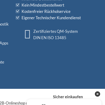
Kein Mindestbestellwert
Kostenfreier Rückholservice
Eigener Technischer Kundendienst
ostik
Zertifiziertes QM-System
DIN EN ISO 13485
 Apps
nte
Sicher einkaufen
B-Onlineshop richten sich