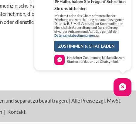
👋 Hallo, haben Sie Fragen? Schreiben
 medizinische Fachkreise,
Sie uns bitte hier.
ternehmen, die die
Mit dem Laden des Chats stimmen Sie der
Erhebung und Verarbeitung personenbezogener
n oder dienstlichen Tätigkeit
Daten (z.B. E-Mail-Adresse) zur Kommunikation
hinsichtlich Vorbereitung und Durchführung
etwaiger Anfragen und Aufträge gemäß den
Datenschutzbestimmungen
zu.
ZUSTIMMEN & CHAT LADEN
Nach Ihrer Zustimmung klicken Sie zum
Starten auf das aktive Chatsymbol.
en und separat zu beauftragen. | Alle Preise zzgl. MwSt.
n
|
Kontakt