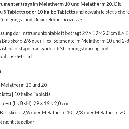
rumententrays
im
Melatherm 10 und Melatherm 20
. Die
zu
5 Tabletts oder 10 halbe Tabletts
und gewährleistet sicher
einigungs- und Desinfektionsprozesses.
ung der Instrumententablett beträgt 29 × 19 × 2,0 cm (L× 
im Basiskorb 2/6 quer Flex-Segmente im Melatherm 10 und 2/
 ist nicht stapelbar, wodurch Strömungsführung und
währleistet sind.
s
t Melatherm 10 und 20
letts | 10 halbe Tabletts
lett (L× B×H): 29 × 19 × 2,0 cm
 Basiskorb: 2/6 quer Melatherm 10 | 2/8 quer Melatherm 20
st nicht stapelbar