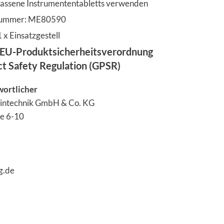
assene Instrumententabletts verwenden
lnummer: ME80590
 x Einsatzgestell
EU-Produktsicherheitsverordnung
ct Safety Regulation (GPSR)
wortlicher
intechnik GmbH & Co. KG
ße 6-10
g.de