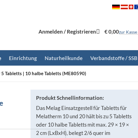
Anmelden / Registrieren
€
0,00
zur Kasse
e
Einrichtung
Naturheilkunde
Verbandstoffe / SSB
r 5 Tabletts | 10 halbe Tabletts (ME80590)
Produkt Schnellinformation:
be
Das Melag Einsatzgestell für Tabletts für
Melatherm 10 und 20 hält bis zu 5 Tabletts
oder 10 halbe Tabletts mit max. 29 × 19 ×
2 cm (LxBxH), belegt 2/6 quer im