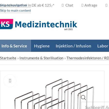
ersandkostenfrei in DE ab € 125,-*
Skip to navigation
Chat
Anfrage
Skip to main content
Info & Service
Hygiene
Injektion / Infusion
Labor
Startseite
›
Instrumente & Sterilisation
›
Thermodesinfektoren / R
Zum Vergrößern klicken