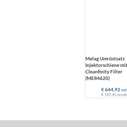
Melag Umrüstsatz
Injektorschiene mi
Cleanfinity Filter
(ME84620)
€
644,92
net
€ 767,45
brutt