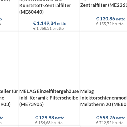
Zentralfilter (ME226
Kunststoff-Zentralfilter
(ME80440)
€
130,86
netto
o
€
1.149,84
netto
€ 155,72
brutto
o
€ 1.368,31
brutto
eiler für
MELAG Einzelfiltergehäuse
Melag
ne
inkl. Keramik-Filterscheibe
Injektorschienenmodu
3903)
(ME73905)
Melatherm 20 (ME80
€
129,98
€
598,76
to
netto
netto
o
€ 154,68
brutto
€ 712,52
brutto