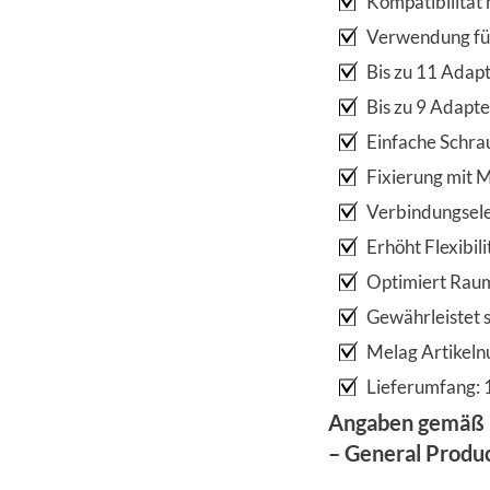
Kompatibilitä
Verwendung für
Bis zu 11 Adapt
Bis zu 9 Adapte
Einfache Schra
Fixierung mit M
Verbindungsel
Erhöht Flexibil
Optimiert Raum
Gewährleistet 
Melag Artike
Lieferumfang: 1
Angaben gemäß 
– General Produ