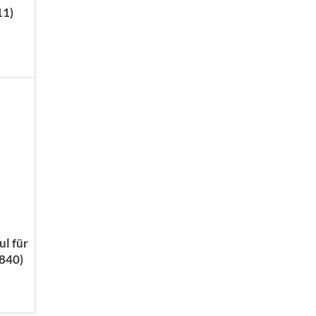
11)
l für
840)