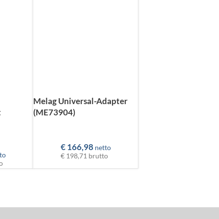
Melag Universal-Adapter
t
(ME73904)
€
166,98
netto
to
€ 198,71
brutto
o