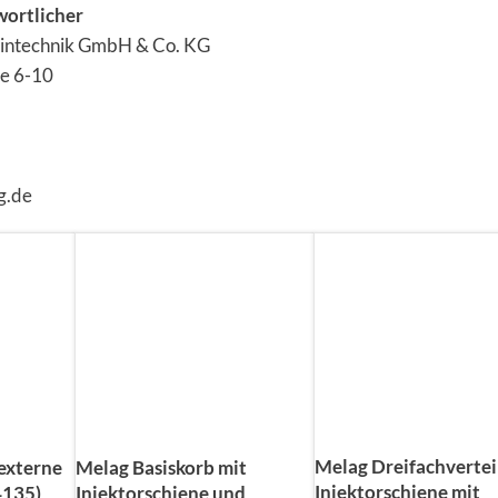
wortlicher
intechnik GmbH & Co. KG
ße 6-10
g.de
Melag Dreifachverteil
externe
Melag Basiskorb mit
Injektorschiene mit
4135)
Injektorschiene und