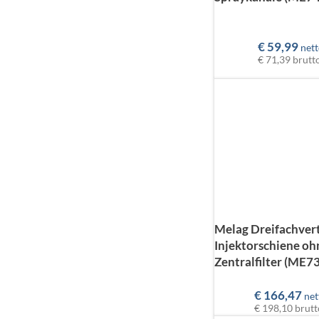
€
59,99
nett
€ 71,39
brutt
Melag Dreifachvert
Injektorschiene oh
Zentralfilter (ME7
€
166,47
net
€ 198,10
brutt