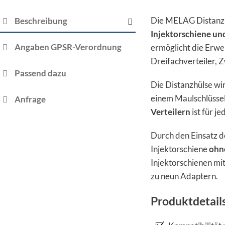
Die MELAG Distanzh
Beschreibung
Injektorschiene un
Angaben GPSR-Verordnung
ermöglicht die Erwe
Dreifachverteiler, Z
Passend dazu
Die Distanzhülse wi
einem Maulschlüssel
Anfrage
Verteilern
ist für j
Durch den Einsatz d
Injektorschiene
ohne
Injektorschienen mit
zu neun Adaptern.
Produktdetail