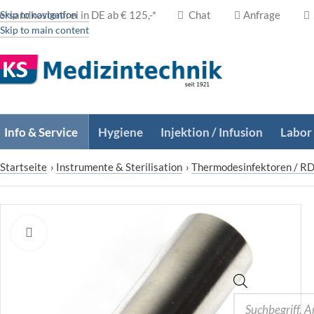
ersandkostenfrei in DE ab € 125,-*
Skip to navigation
Chat
Anfrage
Skip to main content
Info & Service
Hygiene
Injektion / Infusion
Labor
Startseite
›
Instrumente & Sterilisation
›
Thermodesinfektoren / R
Zum Vergrößern klicken