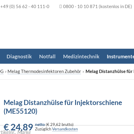
+49 (0) 56 62 - 40 111-0
0800 - 10 10 871
(kostenlos in DE)
Diagnostik
Notfall
Medizintechnik
Instrument
DG
›
Melag Thermodesinfektoren Zubehör
›
Melag Distanzhülse für
Melag Distanzhülse für Injektorschiene
(ME55120)
€
24,89
netto
(
€ 29,62
brutto)
Zuzüglich
Versandkosten