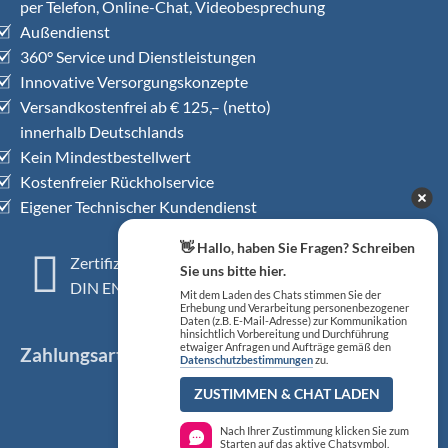
per Telefon, Online-Chat, Videobesprechung
Außendienst
360° Service und Dienstleistungen
Innovative Versorgungskonzepte
Versandkostenfrei ab € 125,– (netto)
innerhalb Deutschlands
Kein Mindestbestellwert
Kostenfreier Rückholservice
Eigener Technischer Kundendienst
👋 Hallo, haben Sie Fragen? Schreiben
Zertifiziertes QM-System
Sie uns bitte hier.
DIN EN ISO 13485
Mit dem Laden des Chats stimmen Sie der
Erhebung und Verarbeitung personenbezogener
Daten (z.B. E-Mail-Adresse) zur Kommunikation
hinsichtlich Vorbereitung und Durchführung
etwaiger Anfragen und Aufträge gemäß den
Zahlungsarten
Datenschutzbestimmungen
zu.
ZUSTIMMEN & CHAT LADEN
Nach Ihrer Zustimmung klicken Sie zum
Starten auf das aktive Chatsymbol.