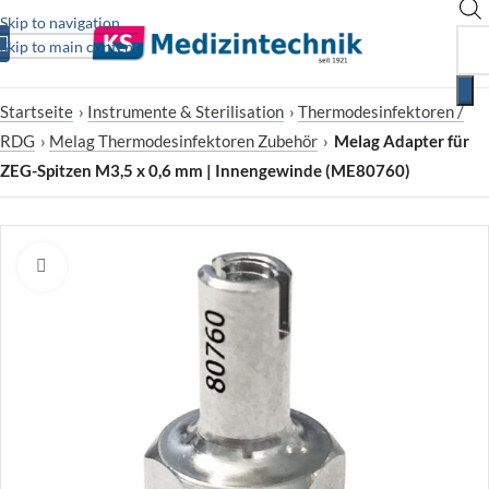
Skip to navigation
Skip to main content
Startseite
›
Instrumente & Sterilisation
›
Thermodesinfektoren /
RDG
›
Melag Thermodesinfektoren Zubehör
›
Melag Adapter für
ZEG-Spitzen M3,5 x 0,6 mm | Innengewinde (ME80760)
Zum Vergrößern klicken