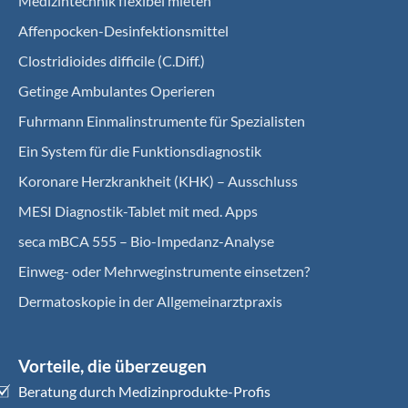
Medizintechnik flexibel mieten
Affenpocken-Desinfektionsmittel
Clostridioides difficile (C.Diff.)
Getinge Ambulantes Operieren
Fuhrmann Einmalinstrumente für Spezialisten
Ein System für die Funktionsdiagnostik
Koro­nare Herz­krank­heit (KHK) – Ausschluss
MESI Diagnostik-Tablet mit med. Apps
seca mBCA 555 – Bio-Impedanz-Analyse
Einweg- oder Mehrweginstrumente einsetzen?
Dermatoskopie in der Allgemeinarztpraxis
Vorteile, die überzeugen
Beratung durch Medizinprodukte-Profis