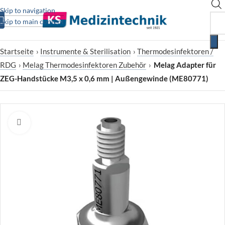
Skip to navigation
Skip to main content
Startseite
›
Instrumente & Sterilisation
›
Thermodesinfektoren /
RDG
›
Melag Thermodesinfektoren Zubehör
›
Melag Adapter für
ZEG-Handstücke M3,5 x 0,6 mm | Außengewinde (ME80771)
Zum Vergrößern klicken