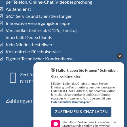
per Telefon, Online-Chat, Videobesprechung
Außendienst
360° Service und Dienstleistungen
Innovative Versorgungskonzepte
Versandkostenfrei ab € 125,– (netto)
innerhalb Deutschlands
Kein Mindestbestellwert
Kostenfreier Rückholservice
Eigener Technischer Kundendienst
👋 Hallo, haben Sie Fragen? Schreiben
Zertifiziertes QM-System
Sie uns bitte hier.
DIN EN ISO 13485
Mit dem Laden des Chats stimmen Sie der
Erhebung und Verarbeitung personenbezogener
Daten (z.B. E-Mail-Adresse) zur Kommunikation
hinsichtlich Vorbereitung und Durchführung
etwaiger Anfragen und Aufträge gemäß den
Zahlungsarten
Datenschutzbestimmungen
zu.
ZUSTIMMEN & CHAT LADEN
Nach Ihrer Zustimmung klicken Sie zum
Starten auf das aktive Chatsymbol.